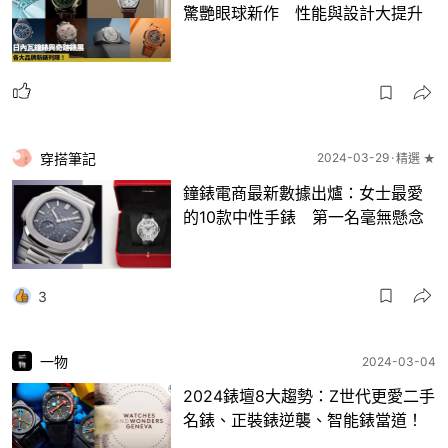
驚艷眼球新作 性能與設計大提升
穿搭筆記
2024-03-29
精選 ★
鐘錶電商最新數據出爐：女士最愛
的10款中性手錶 第一名毫無懸念
3
一物
2024-03-04
2024錶壇8大趨勢：Z世代更愛二手
名錶、正裝錶逆襲、智能錶當道！