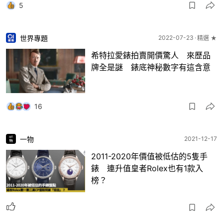
5
世界專題
2022-07-23
精選 ★
希特拉愛錶拍賣開價驚人 來歷品
牌全是謎 錶底神秘數字有這含意
16
一物
2021-12-17
2011-2020年價值被低估的5隻手
錶 連升值皇者Rolex也有1款入
榜？