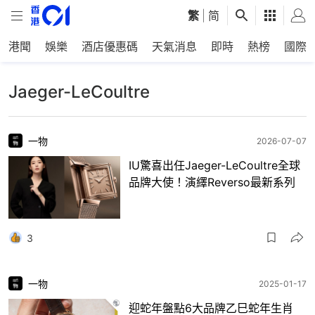
繁
|
简
港聞
娛樂
酒店優惠碼
天氣消息
即時
熱榜
國際
Jaeger-LeCoultre
一物
2026-07-07
IU驚喜出任Jaeger-LeCoultre全球
品牌大使！演繹Reverso最新系列
3
一物
2025-01-17
迎蛇年盤點6大品牌乙巳蛇年生肖