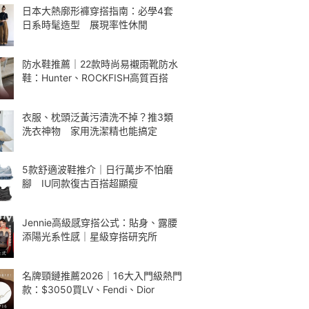
日本大熱廓形褲穿搭指南：必學4套
日系時髦造型 展現率性休閒
防水鞋推薦｜22款時尚易襯雨靴防水
鞋：Hunter、ROCKFISH高質百搭
衣服、枕頭泛黃污漬洗不掉？推3類
洗衣神物 家用洗潔精也能搞定
5款舒適波鞋推介｜日行萬步不怕磨
腳 IU同款復古百搭超顯瘦
Jennie高級感穿搭公式：貼身、露腰
添陽光系性感｜星級穿搭研究所
名牌頸鏈推薦2026｜16大入門級熱門
款：$3050買LV、Fendi、Dior