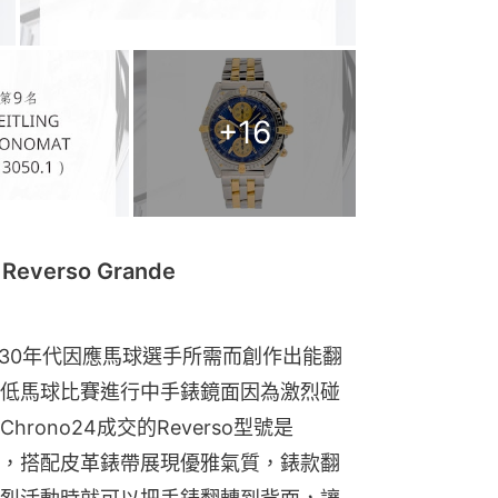
+
16
everso Grande
1930年代因應馬球選手所需而創作出能翻
低馬球比賽進行中手錶鏡面因為激烈碰
ono24成交的Reverso型號是
26mm，搭配皮革錶帶展現優雅氣質，錶款翻