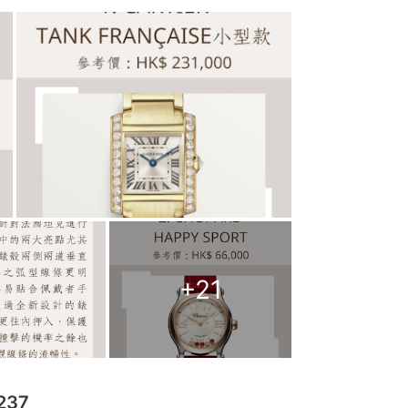
+
21
237