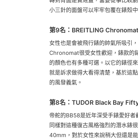
轉到背面是實底蓋，當要從事比較劇
小三針的面盤可以牢牢包覆在錶殼中
第9名：BREITLING Chronoma
女性也是會被飛行錶的帥氣所吸引，C
Chronomat很受女性歡迎，錶款
的顏色也有多種可選。以它的錶徑來
就是訴求做得大看得清楚，基於這點
的風發義氣。
第8名：TUDOR Black Bay Fifty
帝舵的BB58是近年深受手錶愛好
同樣對這種復古風格強烈的潛水錶很
40mm，對於女性來說稍大但還是