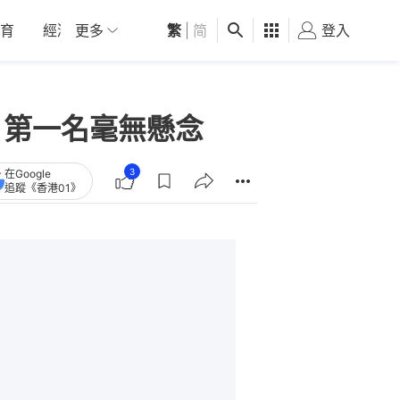
育
經濟
更多
01深圳
繁
觀點
|
简
健康
好食玩飛
登入
女
 第一名毫無懸念
3
在Google
追蹤《香港01》