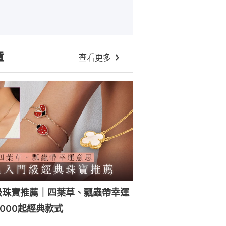
章
查看更多
級珠寶推薦｜四葉草、瓢蟲帶幸運
4000起經典款式