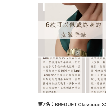
第7名：BREGUET Classique 3