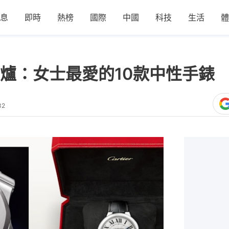
息
即時
熱榜
國際
中國
科技
生活
體
爐：女士最愛的10款中性手錶
32