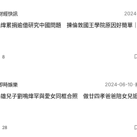
2024
財經快訊
鳴煒累捐逾億研究中國問題 揀倫敦國王學院原因好簡單
8
2024-06-10
即時娛樂
鑾雄兒子劉鳴煒罕與愛女同框合照 做廿四孝爸爸陪女兒
28