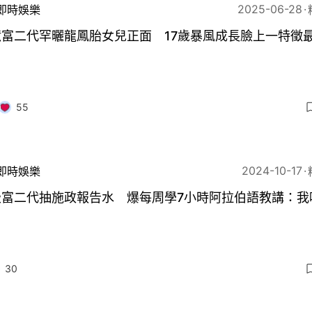
2025-06-28
即時娛樂
億富二代罕曬龍鳳胎女兒正面 17歲暴風成長臉上一特徵
55
2024-10-17
即時娛樂
級富二代抽施政報告水 爆每周學7小時阿拉伯語教講：我
30