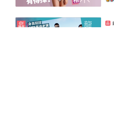
劉
00:49
影片
超