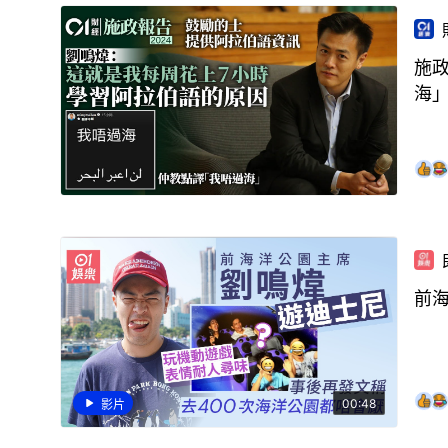
施政
海
前
00:48
影片