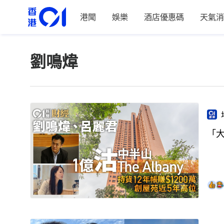
港聞
娛樂
酒店優惠碼
天氣消
劉鳴煒
「大