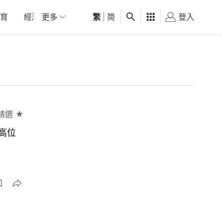
育
經濟
更多
01深圳
繁
觀點
|
简
健康
好食玩飛
登入
女
精選 ★
年高位