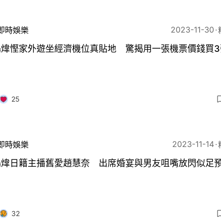
2023-11-30
即時娛樂
鳴煒慳家外遊坐經濟機位真貼地 驚揭用一張機票價錢買3
25
2023-11-14
即時娛樂
鳴煒日籍主播舊愛趙慧奈 出席婚宴與男友咀嘴放閃似足
32