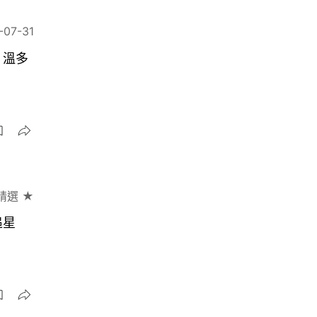
-07-31
｜溫多
精選 ★
追星