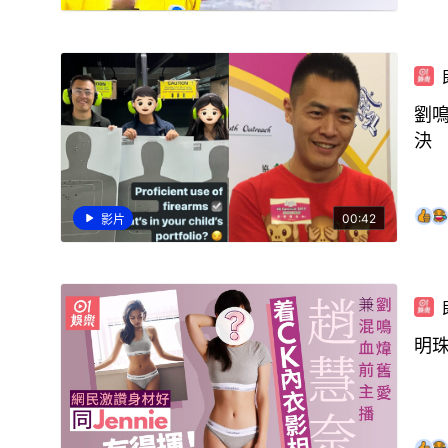
劉
決
00:42
影片
明