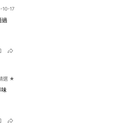
-10-17
唔過
精選 ★
尋味