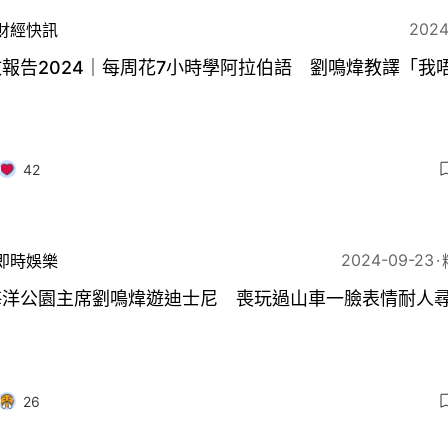
2024
財經快訊
報告2024｜每周花7小時學阿拉伯語 劉鳴煒教譯「我
」
42
2024-09-23
即時娛樂
海洋公園主席劉鳴煒遊迪士尼 喪玩過山車一臉表情耐人
26