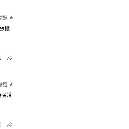
精選 ★
張機
精選 ★
預演婚