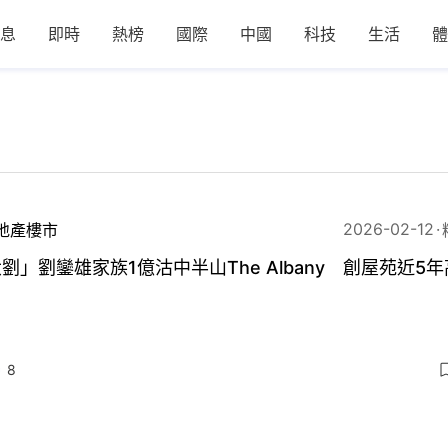
息
即時
熱榜
國際
中國
科技
生活
體
2026-02-12
地產樓市
劉」劉鑾雄家族1億沽中半山The Albany 創屋苑近5
8