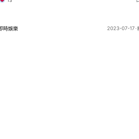
13
2023-07-17
即時娛樂
鳴煒龍鳳胎罕曝光外表神態似足爸爸 人仔細細同老竇差
48
2023-05-12
地產樓市
級豪宅｜華置主席劉鳴煒10億放售山頂白加道兩幢洋房