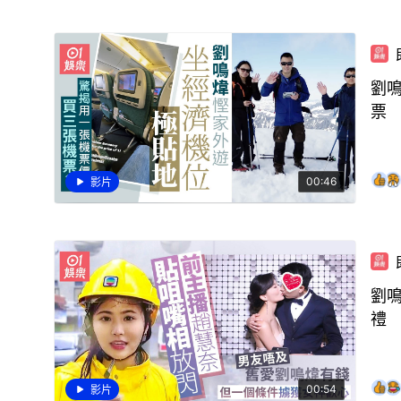
劉
票
00:46
影片
劉
禮
00:54
影片