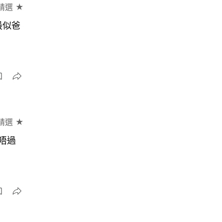
精選 ★
最似爸
精選 ★
唔過