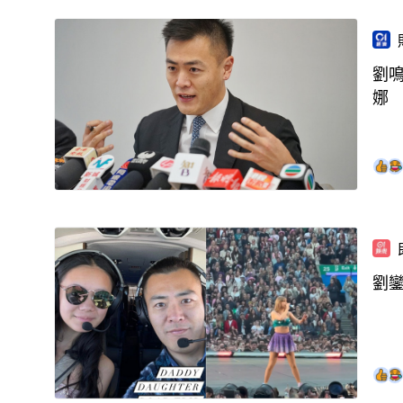
劉
娜
劉