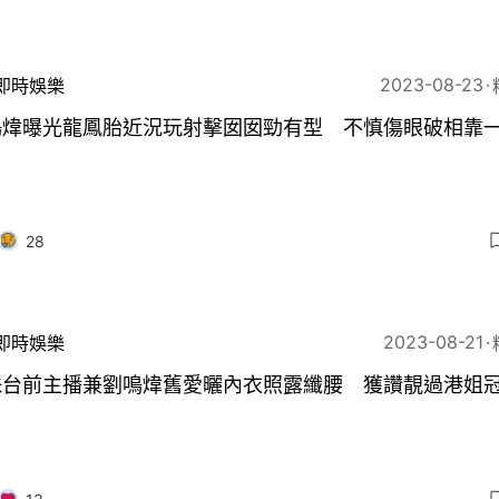
2023-08-23
即時娛樂
鳴煒曝光龍鳳胎近況玩射擊囡囡勁有型 不慎傷眼破相靠
28
2023-08-21
即時娛樂
珠台前主播兼劉鳴煒舊愛曬內衣照露纖腰 獲讚靚過港姐