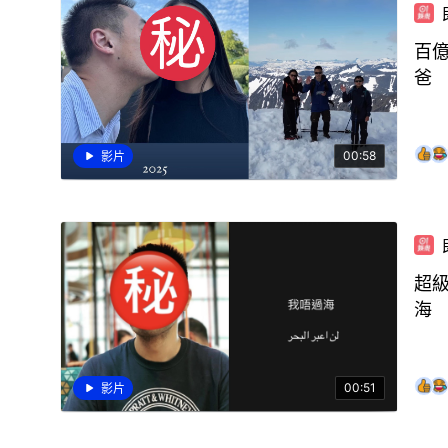
百
爸
00:58
影片
超
海
00:51
影片