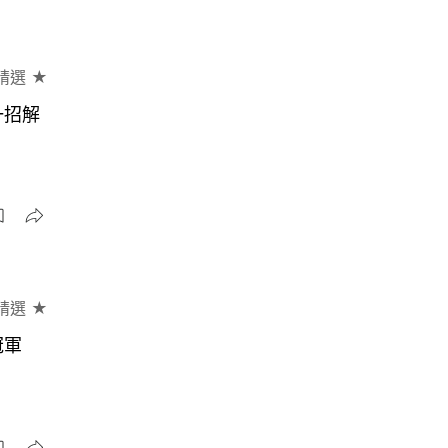
精選 ★
一招解
精選 ★
冠軍