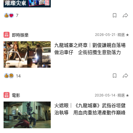
7
即時娛樂
2026-05-21
精選 ★
九龍城寨之終章｜劉俊謙親自落場
做泊車仔 企街招攬生意勁落力
14
電影
2026-05-14
精選 ★
火遮眼｜《九龍城寨》武指谷垣健
治執導 用血肉重拾港產動作巔峰