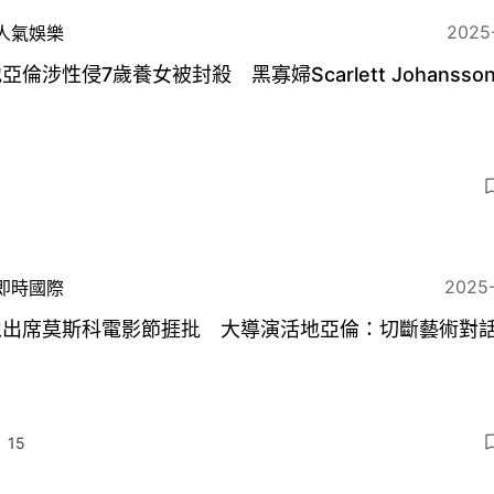
2025
人氣娛樂
亞倫涉性侵7歲養女被封殺 黑寡婦Scarlett Johansso
6
2025
即時國際
像出席莫斯科電影節捱批 大導演活地亞倫：切斷藝術對
15