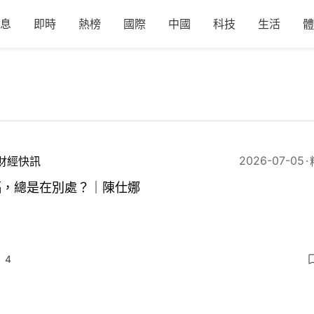
息
即時
熱榜
國際
中國
科技
生活
體
2026-07-05
財經快訊
福，總是在別處？｜陳仕娜
4