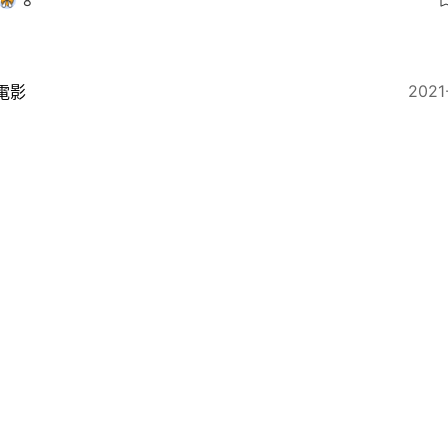
8
2021
電影
亞倫性侵養女案 紀錄片《Allen v. Farrow》預告大爆
2020
電影
地亞倫｜性侵事件是小報炒作 與養女老婆結婚後不用再