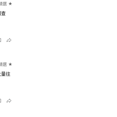
精選 ★
調查
精選 ★
大量往