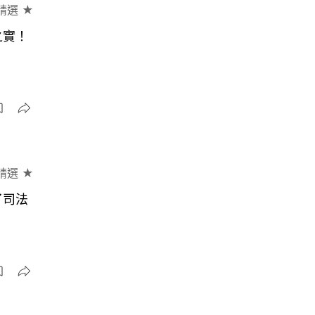
精選 ★
之實！
精選 ★
了司法