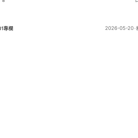
8
2026-05-20
01專欄
暢｜習特會再論「修昔底德」：看中國如何打破西方話語
11
2026-05-18
01專欄
暢｜旅遊熱，消費冷——香港旅遊需要一場「價值革命」