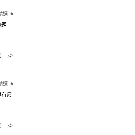
精選 ★
命題
精選 ★
要有尺