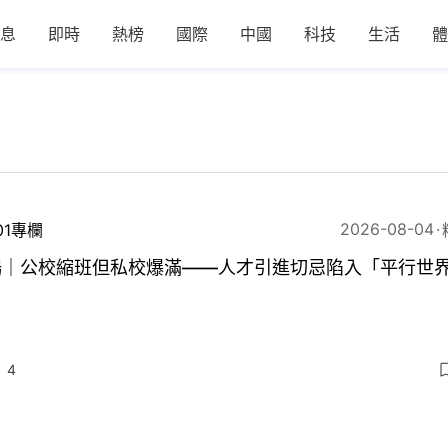
息
即時
熱榜
國際
中國
科技
生活
體
2026-08-04
01專欄
暢｜公校縮班但私校爆滿——人才引進切忌陷入「平行世
4