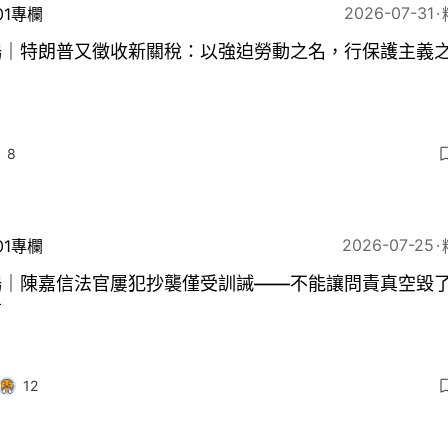
2026-07-31
01專欄
暢｜特朗普又徵收新關稅：以強迫勞動之名，行保護主義
8
2026-07-25
01專欄
暢｜陳嘉信法官屢犯抄襲僅受訓誡——不能讓問責真空毀
信
12