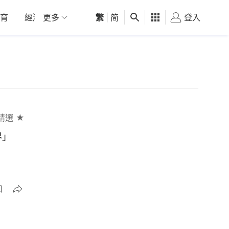
育
經濟
更多
01深圳
繁
觀點
|
简
健康
好食玩飛
登入
女
精選 ★
界」