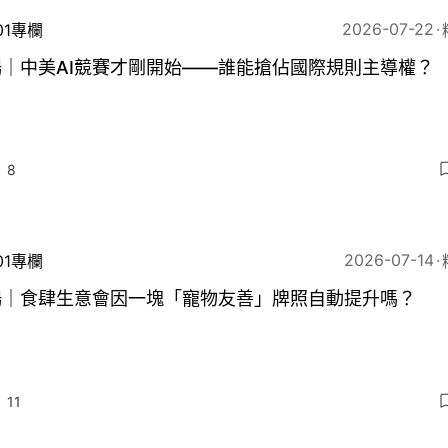
2026-07-22
01專欄
暢｜中美AI競賽才剛開始——誰能搶佔國際規則主導權？
8
2026-07-14
01專欄
暢｜食肆生意會因一塊「寵物友善」牌照自動提升嗎？
11