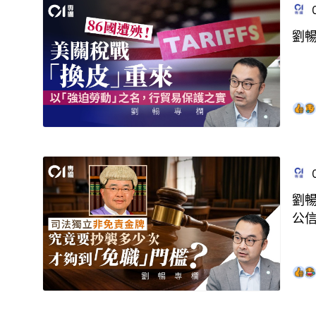
劉
劉
公