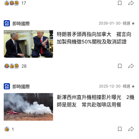
17
即時國際
2026-01-30
精選 ★
特朗普矛頭再指向加拿大 揚言向
加製飛機徵50%關稅及取消認證
28
即時國際
2025-12-30
精選 ★
新澤西州直升機相撞影片曝光 2機
師是朋友 常共赴咖啡店用餐
1