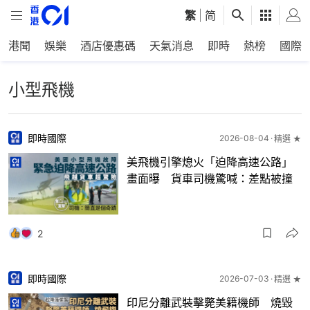
繁
|
简
港聞
娛樂
酒店優惠碼
天氣消息
即時
熱榜
國際
小型飛機
即時國際
2026-08-04
精選 ★
美飛機引擎熄火「迫降高速公路」
畫面曝 貨車司機驚喊：差點被撞
2
即時國際
2026-07-03
精選 ★
印尼分離武裝擊斃美籍機師 燒毀