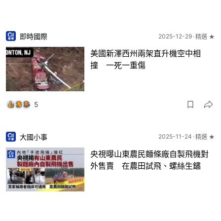
即時國際
2025-12-29
精選 ★
美國新澤西州兩架直升機空中相
撞 一死一重傷
5
大國小事
2025-11-24
精選 ★
央視曝山東農民麵條廠自製飛機對
外售賣 在農田試飛、螺絲生鏽
11