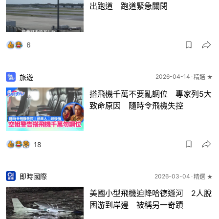
出跑道 跑道緊急關閉
6
旅遊
2026-04-14
精選 ★
搭飛機千萬不要亂調位 專家列5大
致命原因 隨時令飛機失控
18
即時國際
2026-03-04
精選 ★
美國小型飛機迫降哈德遜河 2人脫
困游到岸邊 被稱另一奇蹟