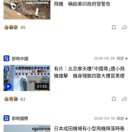
飛機 稱給美印政府發警告
45
即時中國
2026-06-26
精選 ★
有片｜北京摩天樓｢中國尊｣遭小飛
機撞擊 機身殘骸四散大樓冒黑煙
01:35
62
即時國際
2026-04-16
精選 ★
日本成田機場有小型飛機降落時衝