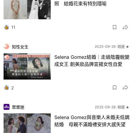
照 結婚花束有特別隱喻
11
知性女生
2025-09-29
精選 ★
Selena Gomez結婚｜走過陰霾蛻變
成女王 創美妝品牌宣揚女性自愛
2
眾樂迷
2025-09-28
精選 ★
Selena Gomez與音樂人未婚夫低調
結婚 母親不滿婚禮安排大感失望