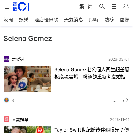
繁
|
简
港聞
娛樂
酒店優惠碼
天氣消息
即時
熱榜
國際
Selena Gomez
眾樂迷
2026-03-01
Selena Gomez老公個人衛生超差腳
板底現黑垢 粉絲勸重新考慮婚姻
3
人氣娛樂
2025-11-11
Taylor Swift世紀婚禮伴娘曝光？傳