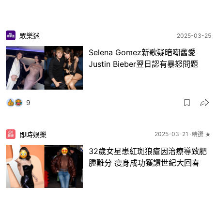
眾樂迷
2025-03-25
Selena Gomez新歌疑暗嘲舊愛
Justin Bieber翌日認有暴怒問題
9
即時娛樂
2025-03-21
精選 ★
32歲女星患紅斑狼瘡因治療導致肥
腫難分 瘦身成功獲讚世紀大回春
4