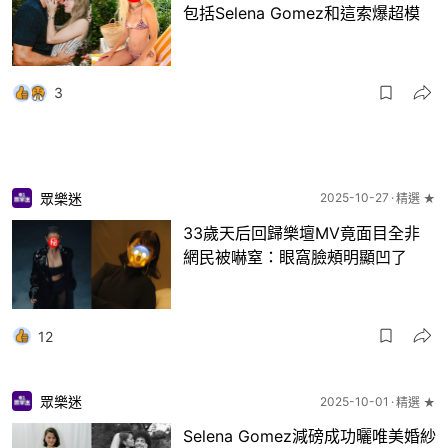
包括Selena Gomez和這索爆超模
3
眾樂迷
2025-10-27
精選 ★
33歲天后回歸樂壇MV竟面目全非
網民被嚇窒：眼窩臉頰明顯凹了
12
眾樂迷
2025-10-01
精選 ★
Selena Gomez減磅成功曬唯美婚紗