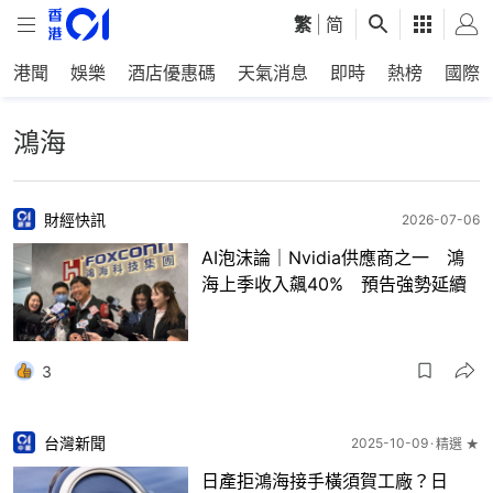
繁
|
简
港聞
娛樂
酒店優惠碼
天氣消息
即時
熱榜
國際
鴻海
財經快訊
2026-07-06
AI泡沫論｜Nvidia供應商之一 鴻
海上季收入飆40% 預告強勢延續
3
台灣新聞
2025-10-09
精選 ★
日產拒鴻海接手橫須賀工廠？日