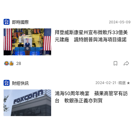
即時國際
2024-05-09
拜登威斯康星州宣布微軟斥33億美
元建廠 諷特朗普與鴻海項目違諾
28
財經快訊
2024-02-21
精選 ★
鴻海50周年晚宴 蘋果高管罕有訪
台 軟銀孫正義亦到賀
3