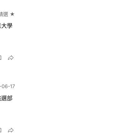
精選 ★
呆大學
-06-17
挑選部