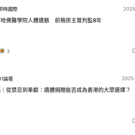
2025
即時國際
賣哈佛醫學院人體遺骸 前殮房主管判監8年
3
2025
01論壇
稿｜從禁忌到奉獻：遺體捐贈能否成為香港的大眾選擇？
6