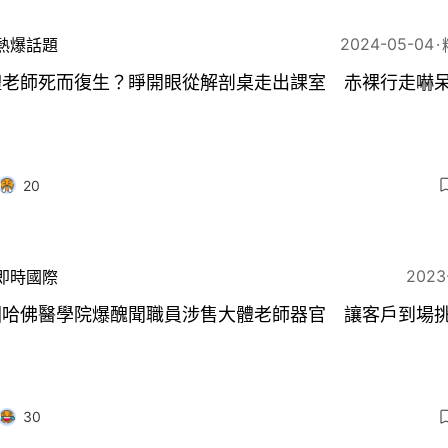
2024-05-04
熱爆話題
體老師死而復生？睜開眼從解剖桌走出課室 赤裸行走嚇
20
2023
即時國際
國哈佛醫學院爆醜聞職員涉售大體老師器官 讓客戶到場
30