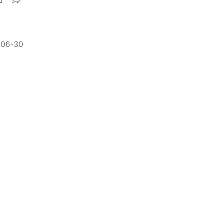
-06-30
木
-03-13
究竟