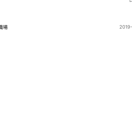
5
2019
職場
類奇職】80後遺體防腐師入行15年見盡生死 ： 拒絕麻
5
2019
攝影界
攝影展覽】像花、若河、又似山 陳的在人體裏《探》個