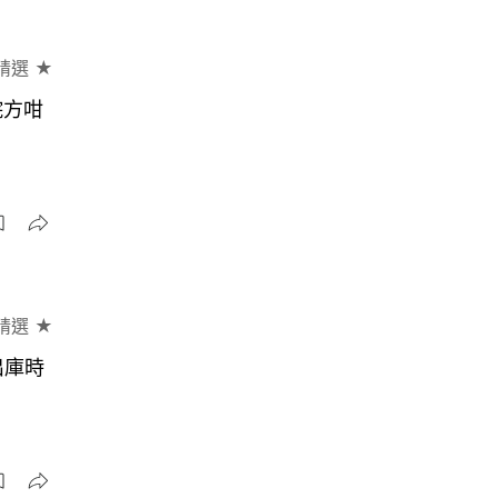
精選 ★
院方咁
精選 ★
出庫時