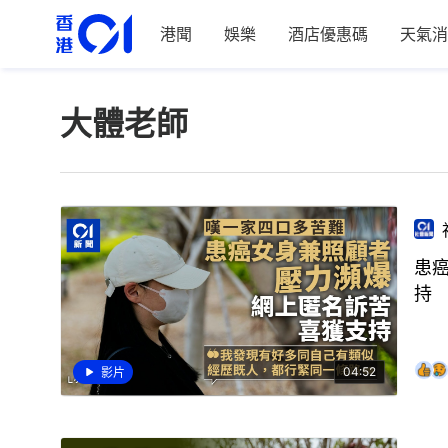
港聞
娛樂
酒店優惠碼
天氣消
大體老師
患
持
04:52
影片