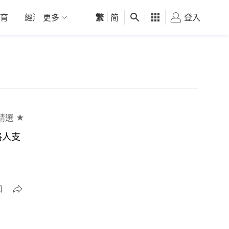
育
經濟
更多
01深圳
繁
觀點
|
简
健康
好食玩飛
登入
女
精選 ★
路人支