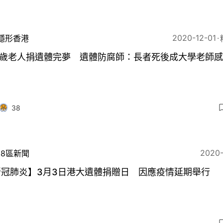
2020-12-01
隱形香港
08歲老人捐遺體完夢 遺體防腐師：長者死後成大學老師
38
2020
18區新聞
新冠肺炎】3月3日港大遺體捐贈日 因應疫情延期舉行