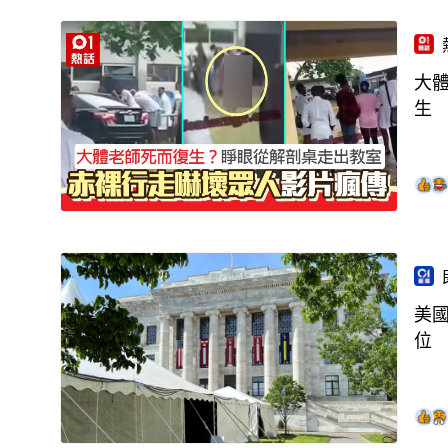
大
生
美
位