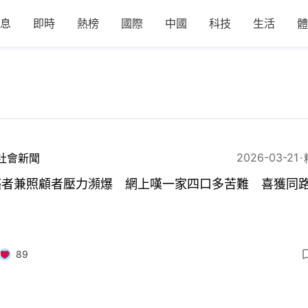
息
即時
熱榜
國際
中國
科技
生活
體
2026-03-21
社會新聞
癌者兼照顧者壓力瀕爆 網上嘆一家四口多苦難 喜獲同
89