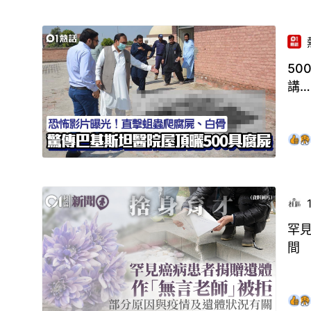
5
講…
罕
間