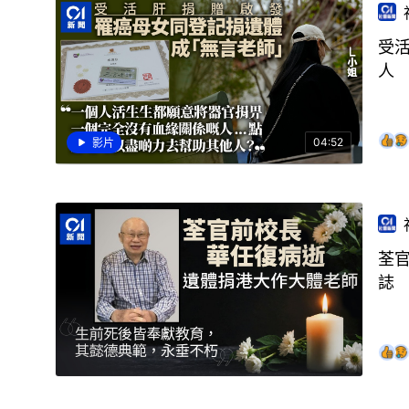
受
人
04:52
影片
荃
誌