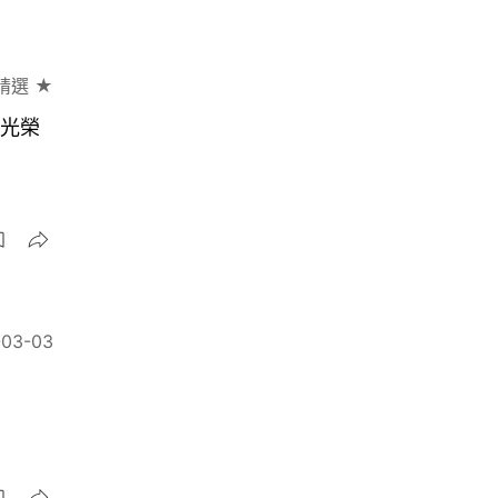
精選 ★
感光榮
-03-03