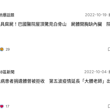
2022-10-19
熱爆話題
00具腐屍！巴國醫院屋頂驚見白骨山 屍體開胸缺內臟 
29
2022-10-04
18區新聞
見病患者捐遺體曾被拒收 第五波疫情延長「大體老師」
17