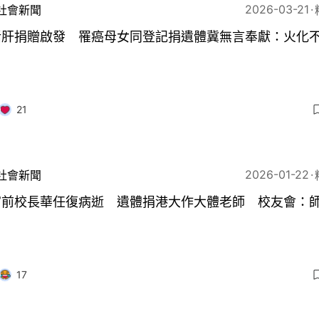
2026-03-21
社會新聞
活肝捐贈啟發 罹癌母女同登記捐遺體冀無言奉獻：火化
21
2026-01-22
社會新聞
官前校長華任復病逝 遺體捐港大作大體老師 校友會：
17