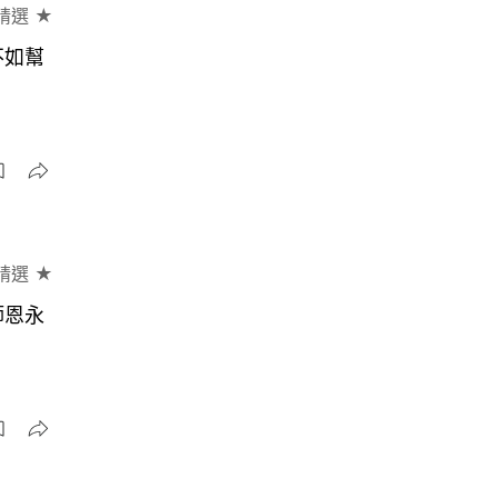
精選 ★
不如幫
精選 ★
師恩永