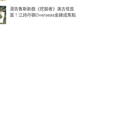
湯告魯斯新戲《挖掘者》演古怪首
富！江詩丹頓Overseas金錶成焦點