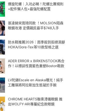
爆旋陀螺｜入坑必睇！陀螺比賽規則
+配件懶人包+最強陀螺配置
張凌赫宋雨琦同款 ！MOLSION陌森
眼鏡攻港 定價親民最平$748入手
防水鞋推薦2026｜雨季殺到拒絕濕腳
HOKA/Gore-Tex等10款型格之選
ADER ERROR x BIRKENSTOCK再合
作！以標誌性寶藍色重塑Boston鞋款
LV陀錶Escale en Alaska曝光！純手
工雕琢將阿拉斯加生態凝於手腕
CHROME HEARTS聯乘溥儀眼鏡 推
出WOLFY-ARI專屬紀念款眼鏡