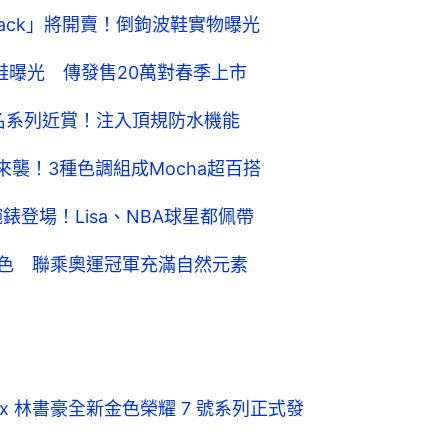
pman Jack」將開賣！倒鉤波鞋實物曝光
ow全新波鞋曝光 傳發售20萬對春季上市
新聯名系列近賞！注入頂規防水機能
色即將來襲！3種色調組成Mocha超百搭
 1聯名腕錶登場！Lisa、NBA球星都佩帶
Low新配色 聯乘奧運冠軍充滿自然元素
 x 林書豪全新金色榮耀 7 號系列正式發