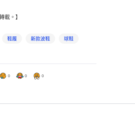
轉載。】
鞋履
新款波鞋
球鞋
0
0
0