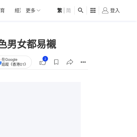
育
經濟
更多
01深圳
繁
觀點
|
简
健康
好食玩飛
登入
女
光！配色男女都易襯
2
在Google
追蹤《香港01》