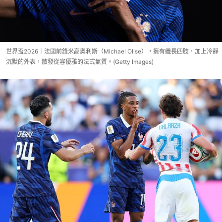
世界盃2026｜法國前鋒米高奧利斯（Michael Olise），擁有纖長四肢，加上冷靜
沉默的外表，散發從容優雅的法式氣質。(Getty Images)