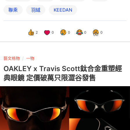
聯乘
羽絨
KEEDAN
2
0
0
0
0
藝文格物
一物
OAKLEY x Travis Scott鈦合金重塑經
典眼鏡 定價破萬只限澀谷發售