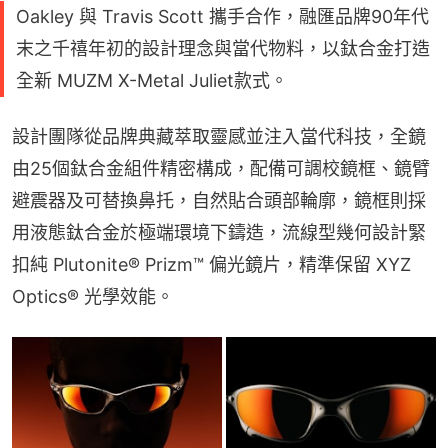
Oakley 與 Travis Scott 攜手合作，融匯品牌90年代
末之千禧年初的設計理念與當代物料，以鈦合金打造
全新 MUZM X-Metal Juliet款式。
設計團隊從品牌典藏萃取靈感並注入當代科技，全鏡
由25個鈦合金組件精密構成，配備可調校鏡框、鏡臂
避震器及可替換鼻托，自然貼合頭部輪廓，鏡框則採
用液態鈦合金於極端環境下鑄造，流線型幾何設計緊
扣純 Plutonite® Prizm™ 偏光鏡片，精準保留 XYZ 
Optics® 光學效能。