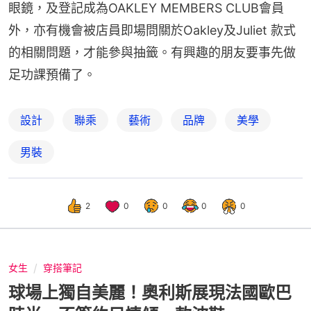
眼鏡，及登記成為OAKLEY MEMBERS CLUB會員
外，亦有機會被店員即場問關於Oakley及Juliet 款式
的相關問題，才能參與抽籤。有興趣的朋友要事先做
足功課預備了。
設計
聯乘
藝術
品牌
美學
男裝
2
0
0
0
0
女生
穿搭筆記
球場上獨自美麗！奧利斯展現法國歐巴