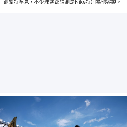
調獨特罕見，不少球迷都猜測是Nike特別為他客製。