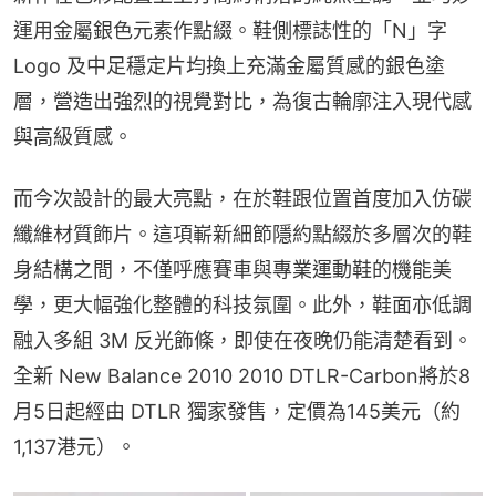
運用金屬銀色元素作點綴。鞋側標誌性的「N」字 
Logo 及中足穩定片均換上充滿金屬質感的銀色塗
層，營造出強烈的視覺對比，為復古輪廓注入現代感
與高級質感。
而今次設計的最大亮點，在於鞋跟位置首度加入仿碳
纖維材質飾片。這項嶄新細節隱約點綴於多層次的鞋
身結構之間，不僅呼應賽車與專業運動鞋的機能美
學，更大幅強化整體的科技氛圍。此外，鞋面亦低調
融入多組 3M 反光飾條，即使在夜晚仍能清楚看到。
全新 New Balance 2010 2010 DTLR-Carbon將於8
月5日起經由 DTLR 獨家發售，定價為145美元（約
1,137港元）。