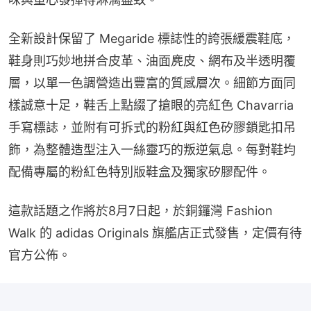
全新設計保留了 Megaride 標誌性的誇張緩震鞋底，
鞋身則巧妙地拼合皮革、油面麂皮、網布及半透明覆
層，以單一色調營造出豐富的質感層次。細節方面同
樣誠意十足，鞋舌上點綴了搶眼的亮紅色 Chavarria 
手寫標誌，並附有可拆式的粉紅與紅色矽膠鎖匙扣吊
飾，為整體造型注入一絲靈巧的叛逆氣息。每對鞋均
配備專屬的粉紅色特別版鞋盒及獨家矽膠配件。
這款話題之作將於8月7日起，於銅鑼灣 Fashion 
Walk 的 adidas Originals 旗艦店正式發售，定價有待
官方公佈。