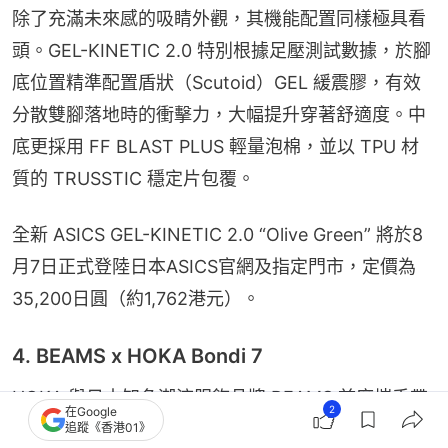
除了充滿未來感的吸睛外觀，其機能配置同樣極具看
頭。GEL-KINETIC 2.0 特別根據足壓測試數據，於腳
底位置精準配置盾狀（Scutoid）GEL 緩震膠，有效
分散雙腳落地時的衝擊力，大幅提升穿著舒適度。中
底更採用 FF BLAST PLUS 輕量泡棉，並以 TPU 材
質的 TRUSSTIC 穩定片包覆。
全新 ASICS GEL-KINETIC 2.0 “Olive Green” 將於8
月7日正式登陸日本ASICS官網及指定門市，定價為
35,200日圓（約1,762港元）。
4. BEAMS x HOKA Bondi 7
HOKA 與日本知名潮流服飾品牌 BEAMS 首度攜手帶
2
在Google
來的全新話題作“Bondi 7 BEAMS”，是次合作以極致
追蹤《香港01》