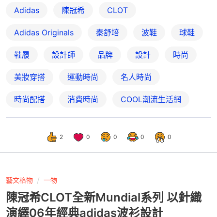
Adidas
陳冠希
CLOT
Adidas Originals
秦舒培
波鞋
球鞋
鞋履
設計師
品牌
設計
時尚
美妝穿搭
運動時尚
名人時尚
時尚配搭
消費時尚
COOL潮流生活網
2
0
0
0
0
藝文格物
一物
陳冠希CLOT全新Mundial系列 以針織
演繹06年經典adidas波衫設計