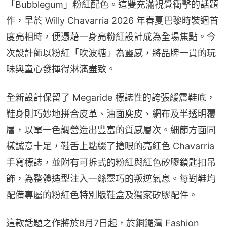
「Bubblegum」粉紅配色。這雙充滿視覺衝擊的話題
作，早於 Willy Chavarria 2026 年春夏巴黎時裝週首
度亮相時，便憑藉一身亮粉紅設計成為全場焦點。今
次設計師以粉紅「吹波糖」為靈感，將品牌一貫的玩
味與童心發揮得淋漓盡致。
全新設計保留了 Megaride 標誌性的誇張緩震鞋底，
鞋身則巧妙地拼合皮革、油面麂皮、網布及半透明覆
層，以單一色調營造出豐富的質感層次。細節方面同
樣誠意十足，鞋舌上點綴了搶眼的亮紅色 Chavarria 
手寫標誌，並附有可拆式的粉紅與紅色矽膠鎖匙扣吊
飾，為整體造型注入一絲靈巧的叛逆氣息。每對鞋均
配備專屬的粉紅色特別版鞋盒及獨家矽膠配件。
這款話題之作將於8月7日起，於銅鑼灣 Fashion 