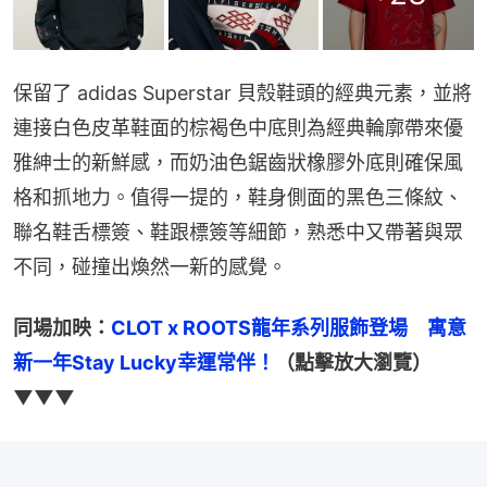
保留了 adidas Superstar 貝殼鞋頭的經典元素，並將
連接白色皮革鞋面的棕褐色中底則為經典輪廓帶來優
雅紳士的新鮮感，而奶油色鋸齒狀橡膠外底則確保風
格和抓地力。值得一提的，鞋身側面的黑色三條紋、
聯名鞋舌標簽、鞋跟標簽等細節，熟悉中又帶著與眾
不同，碰撞出煥然一新的感覺。
同場加映：
CLOT x ROOTS龍年系列服飾登場　寓意
新一年Stay Lucky幸運常伴！
（點擊放大瀏覽）
▼▼▼