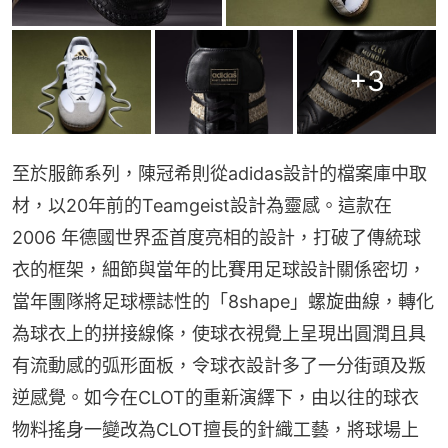
+
3
至於服飾系列，陳冠希則從adidas設計的檔案庫中取
材，以20年前的Teamgeist設計為靈感。這款在 
2006 年德國世界盃首度亮相的設計，打破了傳統球
衣的框架，細節與當年的比賽用足球設計關係密切，
當年團隊將足球標誌性的「8shape」螺旋曲線，轉化
為球衣上的拼接線條，使球衣視覺上呈現出圓潤且具
有流動感的弧形面板，令球衣設計多了一分街頭及叛
逆感覺。如今在CLOT的重新演繹下，由以往的球衣
物料搖身一變改為CLOT擅長的針織工藝，將球場上