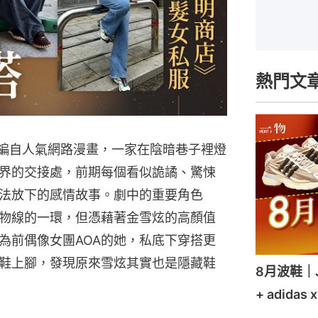
熱門文
》改編自人氣網路漫畫，一家在陰暗巷子裡燈
界的交接處，前期每個看似詭譎、驚悚
法放下的感情故事。劇中的重要角色
物線的一環，但憑藉著金雪炫的高顏值
為前偶像女團AOA的她，私底下穿搭更
鞋上腳，發現原來雪炫其實也是隱藏鞋
8月波鞋｜Je
+ adidas 