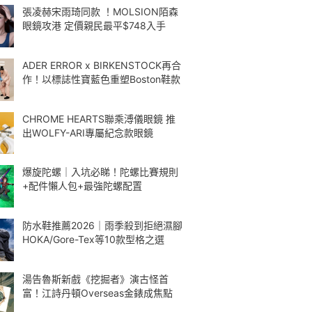
張凌赫宋雨琦同款 ！MOLSION陌森
眼鏡攻港 定價親民最平$748入手
ADER ERROR x BIRKENSTOCK再合
作！以標誌性寶藍色重塑Boston鞋款
CHROME HEARTS聯乘溥儀眼鏡 推
出WOLFY-ARI專屬紀念款眼鏡
爆旋陀螺｜入坑必睇！陀螺比賽規則
+配件懶人包+最強陀螺配置
防水鞋推薦2026｜雨季殺到拒絕濕腳
HOKA/Gore-Tex等10款型格之選
湯告魯斯新戲《挖掘者》演古怪首
富！江詩丹頓Overseas金錶成焦點