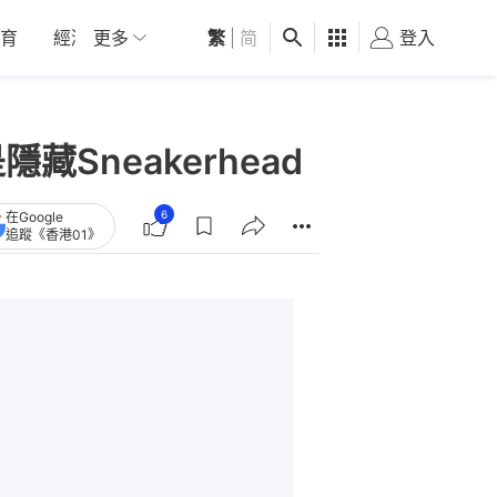
育
經濟
更多
01深圳
繁
觀點
|
简
健康
好食玩飛
登入
女
Sneakerhead
6
在Google
追蹤《香港01》