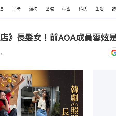
息
即時
熱榜
國際
中國
科技
生活
體
》長髮女！前AOA成員雪炫是隱藏
24