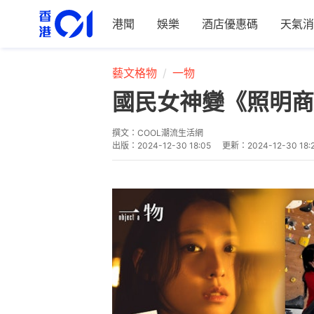
港聞
娛樂
酒店優惠碼
天氣消
藝文格物
一物
國民女神變《照明商店
撰文：
COOL潮流生活網
出版：
2024-12-30 18:05
更新：
2024-12-30 18: