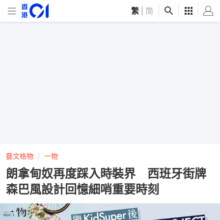
繁
|
简
藝文格物
一物
朗拿甸奴再度踩入時裝界 西班牙街牌
森巴風設計回憶細哨重要時刻