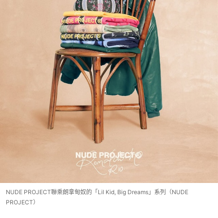
NUDE PROJECT聯乘朗拿甸奴的「Lil Kid, Big Dreams」系列（NUDE
PROJECT）