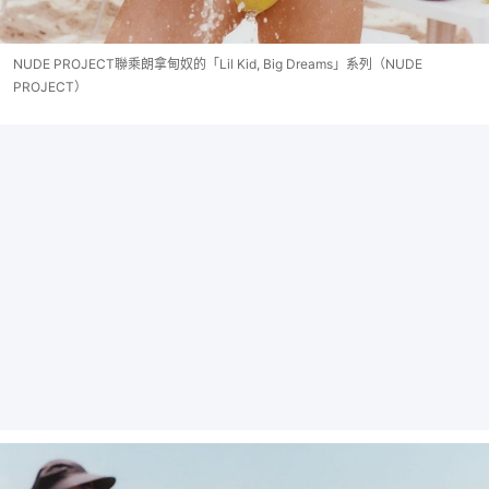
NUDE PROJECT聯乘朗拿甸奴的「Lil Kid, Big Dreams」系列（NUDE
PROJECT）