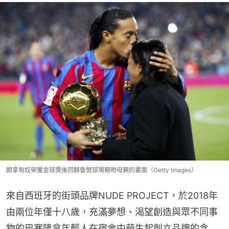
朗拿甸奴榮獲金球獎後回歸魯營球場親吻母親的畫面（Getty Images）
來自西班牙的街頭品牌NUDE PROJECT，於2018年
由兩位年僅十八歲，充滿夢想、渴望創造與眾不同事
物的巴塞隆拿年輕人在宿舍中萌生起創立品牌的念