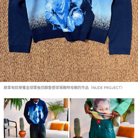
朗拿甸奴榮獲金球獎後回歸魯營球場親吻母親的作品（NUDE PROJECT）