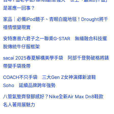
是甚應一回事？
家品｜必備iPod鏡子、青眼白龍地毯！Drought將千
禧情懷變現實
安特惠普六君子之一聯乘G-STAR 無縫融合科技擺
脫傳統牛仔服框架
sacai 2025春夏解構美學手袋 阿部千登勢破格將錶
帶變手袋挽帶
COACH不只手袋 三大Gen Z女神演繹新波鞋
Soho 延續品牌跨年強勢
八管氣墊齊發腳感好？Nike全新Air Max Dn8鞋款
名人著用展魅力