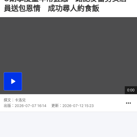
員送包恩情 成功尋人約食飯
播
放
0:00
總
影
共
片
時
撰文：
卡洛兒
間
出版：
2026-07-07 16:14
更新：
2026-07-12 15:23