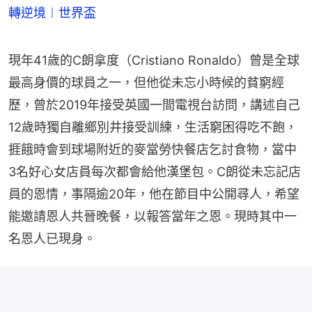
轉逆境︱世界盃
現年41歲的C朗拿度（Cristiano Ronaldo）曾是全球
最高身價的球員之一，但他從未忘小時候的貧窮經
歷，曾於2019年接受英國一間電視台訪問，講述自己
12歲時獨自離鄉別井接受訓練，生活窮困得吃不飽，
捱餓時會到球場附近的麥當勞快餐店乞討食物，當中
3名好心女店員每次都會給他漢堡包。C朗從未忘記店
員的恩情，事隔逾20年，他在節目中公開尋人，希望
能邀請恩人共晉晚餐，以報答當年之恩。現時其中一
名恩人已現身。