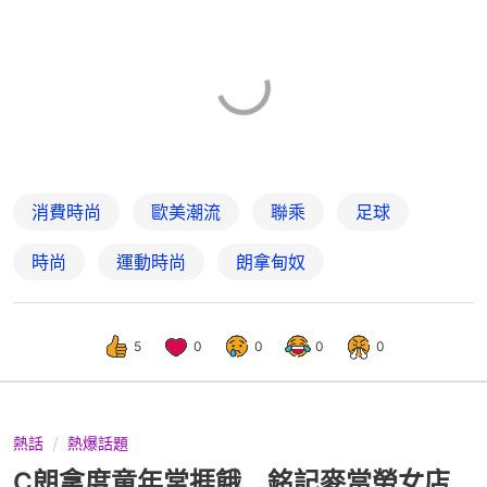
消費時尚
歐美潮流
聯乘
足球
時尚
運動時尚
朗拿甸奴
5
0
0
0
0
熱話
熱爆話題
C朗拿度童年常捱餓 銘記麥當勞女店