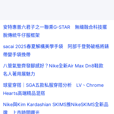
安特惠普六君子之一聯乘G-STAR 無縫融合科技擺
脫傳統牛仔服框架
sacai 2025春夏解構美學手袋 阿部千登勢破格將錶
帶變手袋挽帶
八管氣墊齊發腳感好？Nike全新Air Max Dn8鞋款
名人著用展魅力
球星穿搭｜SGA五款私服穿搭分析 LV、Chrome
Hearts高端精品混搭
Nike與Kim Kardashian SKIMS推NikeSKIMS全新品
牌 上市時間曝光