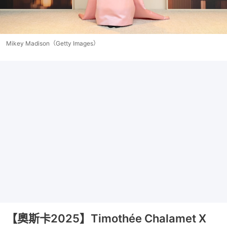
Mikey Madison（Getty Images）
【奧斯卡2025】Timothée Chalamet X