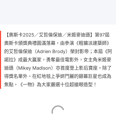
【奧斯卡2025／艾哲倫保迪／米姬麥迪遜】第97屆
奧斯卡頒獎典禮圓滿落幕，由參演《粗獷派建築師》
的艾哲倫保迪（Adrien Brody）榮封影帝；本屆《阿
諾拉》成最大贏家，勇奪最佳電影外，女主角米姬麥
迪遜（Mikey Madison）亦首度登上影后寶座。除了
得獎名單外，在紅地毯上爭妍鬥麗的銀幕巨星也成為
焦點，《一物》為大家嚴選十位超搶眼造型！