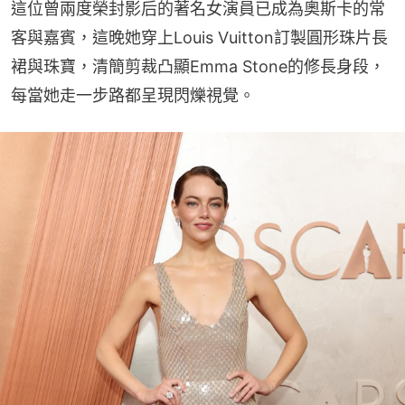
這位曾兩度榮封影后的著名女演員已成為奧斯卡的常
客與嘉賓，這晚她穿上Louis Vuitton訂製圓形珠片長
裙與珠寶，清簡剪裁凸顯Emma Stone的修長身段，
每當她走一步路都呈現閃爍視覺。