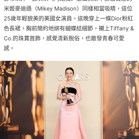
米姬麥迪遜（Mikey Madison）同樣相當吸睛，這位
25歲年輕貌美的美國女演員，這晚穿上一條Dior粉紅
色長裙，胸前簡約地綁有蝴蝶結細節，襯上Tiffany & 
Co.的珠寶首飾，感覺清新脫俗，也散發青春可愛
感。