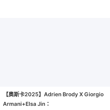
【奧斯卡2025】Adrien Brody X Giorgio
Armani+Elsa Jin：