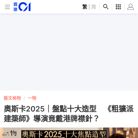
繁
|
简
藝文格物
一物
奧斯卡2025｜盤點十大造型 《粗獷派
建築師》導演竟戴港牌襟針？