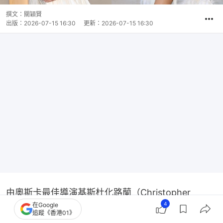
撰文：
關穎賢
出版：
2026-07-15 16:30
更新：
2026-07-15 16:30
由奧斯卡最佳導演基斯杜化路蘭（Christopher 
4
在Google
Nolan）執導的史詩式鉅製《奧德賽》（The 
追蹤《香港01》