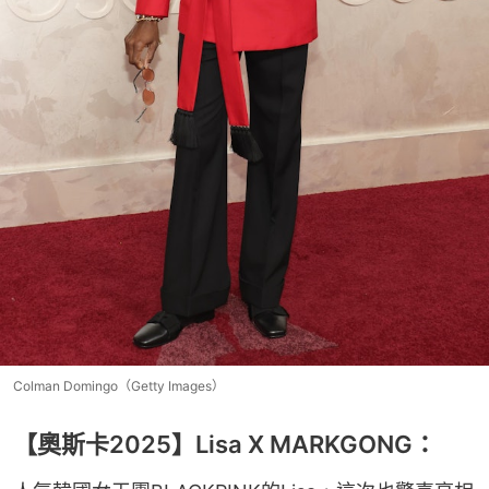
Colman Domingo（Getty Images）
【奧斯卡2025】Lisa X MARKGONG：