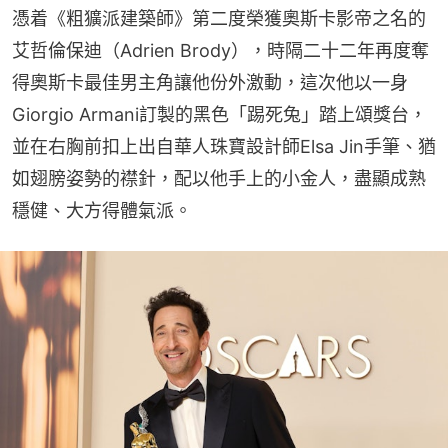
憑着《粗獷派建築師》第二度榮獲奧斯卡影帝之名的
艾哲倫保迪（Adrien Brody），時隔二十二年再度奪
得奧斯卡最佳男主角讓他份外激動，這次他以一身
Giorgio Armani訂製的黑色「踢死兔」踏上頌獎台，
並在右胸前扣上出自華人珠寶設計師Elsa Jin手筆、猶
如翅膀姿勢的襟針，配以他手上的小金人，盡顯成熟
穩健、大方得體氣派。