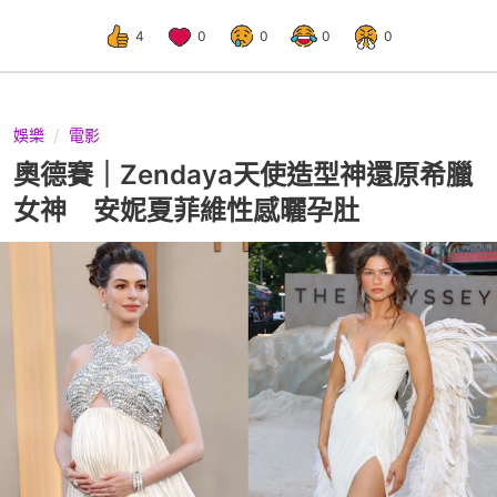
4
0
0
0
0
娛樂
電影
奧德賽｜Zendaya天使造型神還原希臘
女神 安妮夏菲維性感曬孕肚