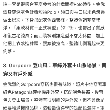
這一套是很適合春夏參考的針織開襟Polo造型。金武
烈身穿深灰色針織短袖Polo，領口與袖口以米色滾邊
做出層次，下身搭配灰色西裝褲，整體色調非常乾
淨，「柔軟材質＋正式褲型」的平衡，也帶出了質感
和復古老錢風；而西裝褲則讓造型不會太休閒。加上
他把上衣紮進褲頭，腰線被拉高，整體比例看起來更
俐落。
3. Gorpcore 登山風：軍綠外套＋山系場景，實
穿又有戶外感
金武烈的Gorpcore穿搭也很有味道。照片中他穿著軍
綠色Patagonia連帽機能外套，搭配深色長褲、後背
包與登山場景，整體有很明確的戶外感，但不會像是
硬要堆滿機能品牌。這套最值得學的是顏色選擇。軍