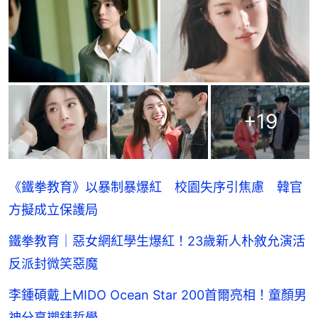
+
19
《鐵拳教育》以暴制暴爆紅 校園失序引焦慮 韓官
方擬成立保護局
鐵拳教育｜惡女網紅學生爆紅！23歲新人朴敘允演活
反派封微笑惡魔
李鍾碩戴上MIDO Ocean Star 200首爾亮相！童顏男
神分享襯錶哲學