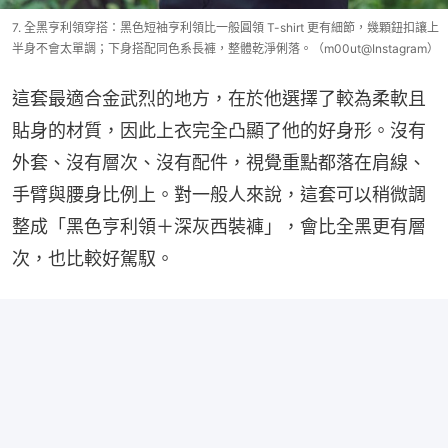
7. 全黑亨利領穿搭：黑色短袖亨利領比一般圓領 T-shirt 更有細節，幾顆鈕扣讓上
半身不會太單調；下身搭配同色系長褲，整體乾淨俐落。（m00ut@Instagram）
這套最適合金武烈的地方，在於他選擇了較為柔軟且
貼身的材質，因此上衣完全凸顯了他的好身形。沒有
外套、沒有層次、沒有配件，視覺重點都落在肩線、
手臂與腰身比例上。對一般人來說，這套可以稍微調
整成「黑色亨利領＋深灰西裝褲」，會比全黑更有層
次，也比較好駕馭。