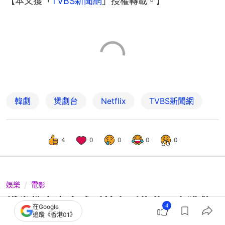
【本文獲「
TVBS新聞網
」授權轉載。】
韓劇
煲劇台
Netflix
TVBS新聞網
4
0
0
0
0
娛樂
電影
鐵拳教育｜金武烈曾窮到住貧民窟獲救
4
在Google
追蹤《香港01》
濟 與愛妻堅貞愛情引關注