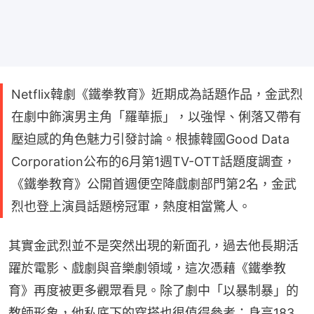
Netflix韓劇《鐵拳教育》近期成為話題作品，金武烈
在劇中飾演男主角「羅華振」，以強悍、俐落又帶有
壓迫感的角色魅力引發討論。根據韓國Good Data
Corporation公布的6月第1週TV-OTT話題度調查，
《鐵拳教育》公開首週便空降戲劇部門第2名，金武
烈也登上演員話題榜冠軍，熱度相當驚人。
其實金武烈並不是突然出現的新面孔，過去他長期活
躍於電影、戲劇與音樂劇領域，這次憑藉《鐵拳教
育》再度被更多觀眾看見。除了劇中「以暴制暴」的
教師形象，他私底下的穿搭也很值得參考：身高183