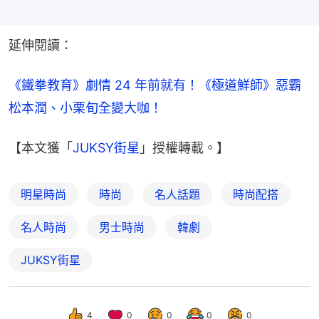
延伸閱讀：
《鐵拳教育》劇情 24 年前就有！《極道鮮師》惡霸
松本潤、小栗旬全變大咖！
【本文獲「
JUKSY街星
」授權轉載。】
明星時尚
時尚
名人話題
時尚配搭
名人時尚
男士時尚
韓劇
JUKSY街星
4
0
0
0
0