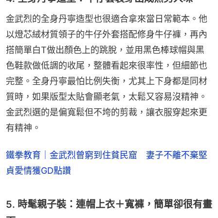
金武烈的全身丹寧造型也很適合拿來當日常範本。他
以燈芯絨材質領子的牛仔外套搭配修身牛仔褲，再內
搭簡單白T做出顏色上的跳脫，並用黑色棒球帽與黑
色鞋款做低調的收尾，整體看起來很率性，但細節也
完整。全身丹寧最怕比例失衡，尤其上下身都是同材
質時，如果版型太貼會顯老氣，太鬆又容易沒精神。
金武烈選的是偏寬鬆但不垮的剪裁，讓衣服穿起來更
有精神。
鐵拳教育｜金武烈曾窮到住貧民窟 妻子不離不棄堅
貞愛情獲GD點讚
5. 時髦親子裝：連帽上衣＋寬褲，簡單卻很有畫