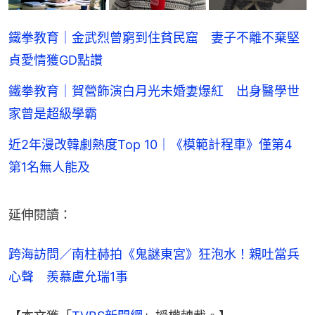
鐵拳教育｜金武烈曾窮到住貧民窟 妻子不離不棄堅
貞愛情獲GD點讚
鐵拳教育｜賀營飾演白月光未婚妻爆紅 出身醫學世
家曾是超級學霸
近2年漫改韓劇熱度Top 10｜《模範計程車》僅第4
第1名無人能及
延伸閱讀：
跨海訪問／南柱赫拍《鬼謎東宮》狂泡水！親吐當兵
心聲　羨慕盧允瑞1事