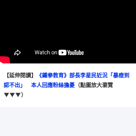
【延伸閱讀】
《鐵拳教育》部長李星民近況「暴瘦到
認不出」　本人回應粉絲擔憂
（點圖放大瀏覽
▼▼▼）