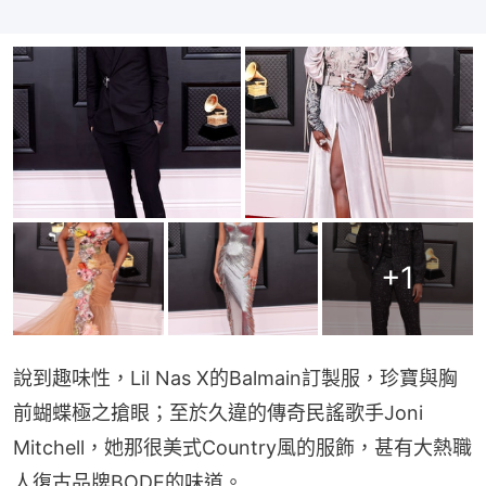
+
1
說到趣味性，Lil Nas X的Balmain訂製服，珍寶與胸
前蝴蝶極之搶眼；至於久違的傳奇民謠歌手Joni 
Mitchell，她那很美式Country風的服飾，甚有大熱職
人復古品牌BODE的味道。