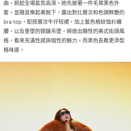
曲，掀起全場氣氛高漲。她先披著一件毛茸黑色外
套，並隨音樂起奏脫下，露出對比層次和色調鮮艷的
bra top，配搭層次牛仔短裙，加上藍色格紋恤衫纏
腰，以及垂墜的頸鏈吊墜，締造出隨性的美式街頭風
格，看來充滿性感與個性的魅力。而黑色長靴更添型
格味道。