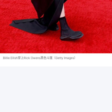
Billie Eilish穿上Rick Owens黑色斗篷（Getty Images）