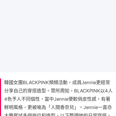
韓國女團BLACKPINK頻頻活動，成員Jennie更經常
分享自己的穿搭造型。眾所周知，BLACKPINK以4人
4色予人不同個性，當中Jennie便較俏皮性感，有著
鮮明風格，更被喻為「人間香奈兒」。Jennie一直亦
大膽嘗試多個崗位和造型，以下整理她的日常穿搭，