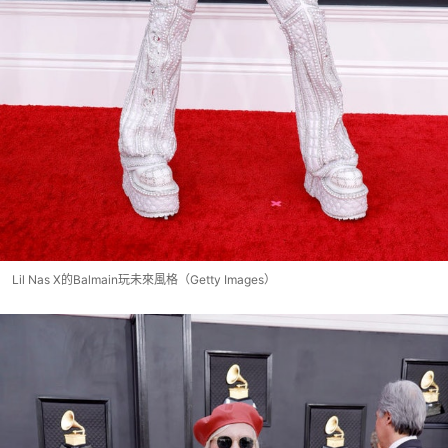
Lil Nas X的Balmain玩未來風格（Getty Images）