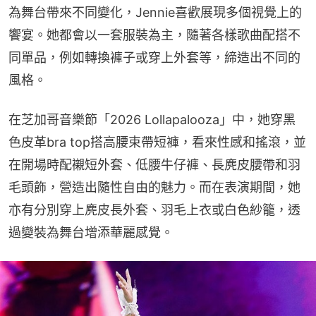
為舞台帶來不同變化，Jennie喜歡展現多個視覺上的
饗宴。她都會以一套服裝為主，隨著各樣歌曲配搭不
同單品，例如轉換褲子或穿上外套等，締造出不同的
風格。
在芝加哥音樂節「2026 Lollapalooza」中，她穿黑
色皮革bra top搭高腰束帶短褲，看來性感和搖滾，並
在開場時配襯短外套、低腰牛仔褲、長麂皮腰帶和羽
毛頭飾，營造出隨性自由的魅力。而在表演期間，她
亦有分別穿上麂皮長外套、羽毛上衣或白色紗籠，透
過變裝為舞台增添華麗感覺。