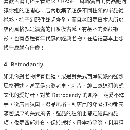
喜歡古著的搭黨看過來！BASE 1 琳瑯滿目的商品絕對
讓你逛的超開心，店內收集了超多不同種類的單品從
襯衫、褲子到配件都超齊全，而且老闆是日本人所以
店內風格就是滿滿的日系復古感，有基本的條紋襯
衫，也有各種有年代感的經典老物，在這裡基本上想
找什麼就有什麼！
4. Retrodandy
如果你對老物情有獨鍾，或是對美式西岸硬派的強烈
風格著迷，甚至是喜歡老車、刺青、紳士感這類美式
文化的愛好者，對於 Retrodandy 的風格一定愛不釋
手，從店內氛圍、選品風格、到店員的穿著打扮都充
滿著濃厚的美式風情，選品的種類也都走經典的品
項，像是西部外套、保齡球衫、丹寧褲等等，利用經