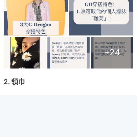
+
24
2. 領巾