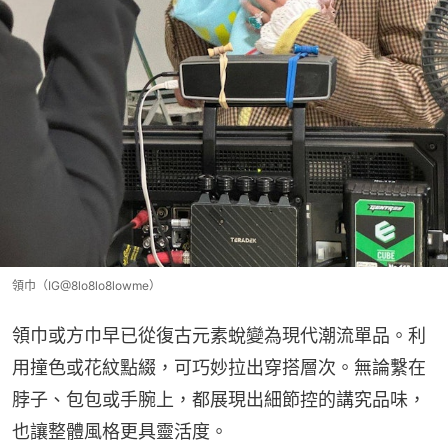
領巾（IG@8lo8lo8lowme）
領巾或方巾早已從復古元素蛻變為現代潮流單品。利
用撞色或花紋點綴，可巧妙拉出穿搭層次。無論繫在
脖子、包包或手腕上，都展現出細節控的講究品味，
也讓整體風格更具靈活度。