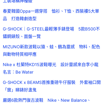
工裝堪稱神檯級
春夏韓國Oppa一週穿搭 恤衫、T恤、西裝褸5大單
品 打造韓劇造型
G-SHOCK｜G-STEEL最輕薄手錶登場 5款B500不
鏽鋼錶殼、面盤一覽
MIZUNO新款波鞋以猿、蛙、鶴為靈感 物料、配色
與動物特質相呼應
Nike x 杜蘭特KD15波鞋曝光 設計靈感來自李小龍
名言：Be Water
G-SHOCK x BEAMS首推重磅牛仔服裝 外套袖口開
「窗」睇錶好盞鬼
嚴選6款熱門復古波鞋 Nike、New Balance、