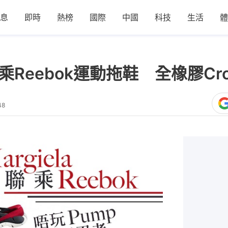
息
即時
熱榜
國際
中國
科技
生活
體
ela聯乘Reebok運動拖鞋 全橡膠C
48