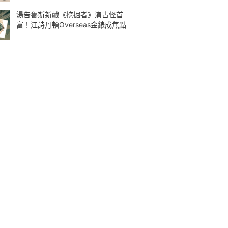
湯告魯斯新戲《挖掘者》演古怪首
富！江詩丹頓Overseas金錶成焦點