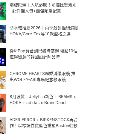
爆旋陀螺｜入坑必睇！陀螺比賽規則
+配件懶人包+最強陀螺配置
防水鞋推薦2026｜雨季殺到拒絕濕腳
HOKA/Gore-Tex等10款型格之選
從K-Pop舞台到巴黎時裝週 盤點10個
值得留意的韓國設計師品牌
CHROME HEARTS聯乘溥儀眼鏡 推
出WOLFY-ARI專屬紀念款眼鏡
8月波鞋｜Jellyfish新色 + BEAMS x
HOKA + adidas x Brain Dead
ADER ERROR x BIRKENSTOCK再合
作！以標誌性寶藍色重塑Boston鞋款