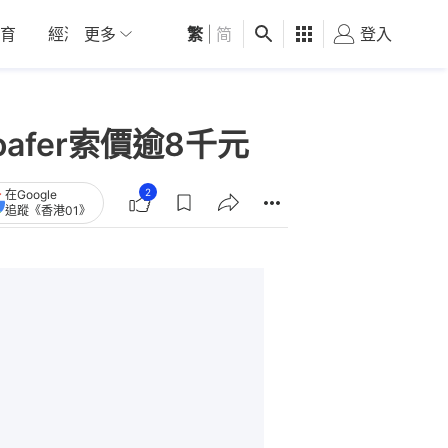
育
經濟
更多
01深圳
繁
觀點
|
简
健康
好食玩飛
登入
女
roafer索價逾8千元
2
在Google
追蹤《香港01》