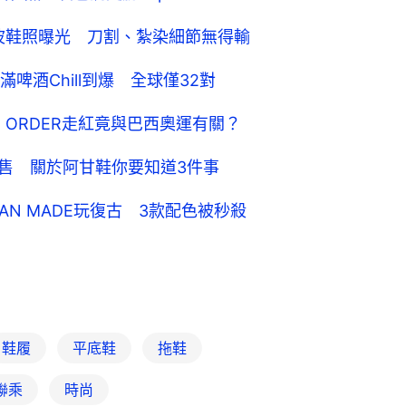
B NYC波鞋照曝光 刀割、紮染細節無得輸
酒Chill到爆 全球僅32對
 ORDER走紅竟與巴西奧運有關？
0波鞋將發售 關於阿甘鞋你要知道3件事
HUMAN MADE玩復古 3款配色被秒殺
鞋履
平底鞋
拖鞋
聯乘
時尚