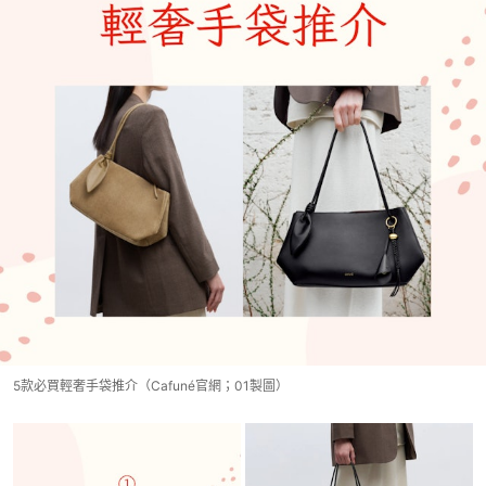
5款必買輕奢手袋推介（Cafuné官網；01製圖）