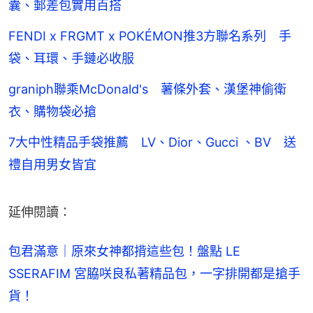
囊、郵差包實用百搭
FENDI x FRGMT x POKÉMON推3方聯名系列 手
袋、耳環、手鏈必收服
graniph聯乘McDonald's 薯條外套、漢堡神偷衛
衣、購物袋必搶
7大中性精品手袋推薦 LV、Dior、Gucci 、BV 送
禮自用男女皆宜
延伸閱讀：
包君滿意｜原來女神都揹這些包！盤點 LE 
SSERAFIM 宮脇咲良私著精品包，一字排開都是搶手
貨！