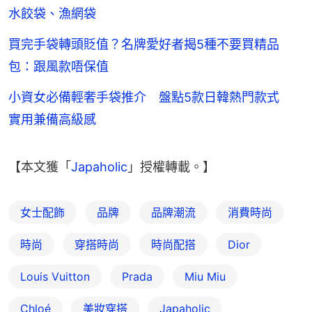
水餃袋、漁網袋
買完手袋轉頭貶值？名牌愛好者揭5種不要買精品
包：跟風款唔保值
小資女必備輕奢手袋推介 盤點5款日韓熱門款式
實用兼備高級感
【本文獲「
Japaholic
」授權轉載。】
女士配飾
品牌
品牌潮流
消費時尚
時尚
穿搭時尚
時尚配搭
Dior
Louis Vuitton
Prada
Miu Miu
Chloé
美妝穿搭
Japaholic