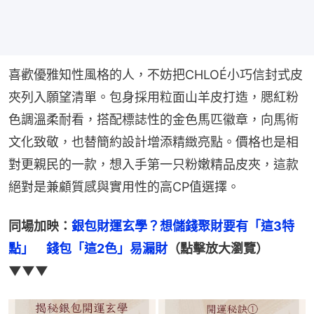
喜歡優雅知性風格的人，不妨把CHLOÉ小巧信封式皮
夾列入願望清單。包身採用粒面山羊皮打造，腮紅粉
色調溫柔耐看，搭配標誌性的金色馬匹徽章，向馬術
文化致敬，也替簡約設計增添精緻亮點。價格也是相
對更親民的一款，想入手第一只粉嫩精品皮夾，這款
絕對是兼顧質感與實用性的高CP值選擇。
同場加映：
銀包財運玄學？想儲錢聚財要有「這3特
點」　錢包「這2色」易漏財
（點擊放大瀏覽）
▼▼▼