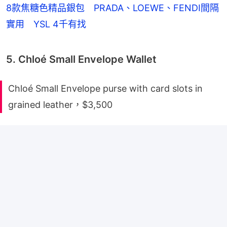
8款焦糖色精品銀包 PRADA、LOEWE、FENDI間隔
實用 YSL 4千有找
5. Chloé Small Envelope Wallet
Chloé Small Envelope purse with card slots in
grained leather，$3,500