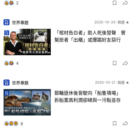
2
世界專題
2020-10-24
精選 ★
「棺材告白者」助人死後發聲 曾
幫逝者「出櫃」或爆踢好友惡行
4
世界專題
2020-10-21
精選 ★
郵輪退休後皆駛向「船隻墳場」
拆船業高利潤卻總與一污點並存
8