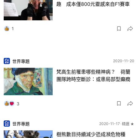
趣 成本僅800元靈感來自F1賽車
1
世界專題
2020-11-20
梵高生前罹患哪些精神病？ 荷蘭
團隊跨時空斷診：或患局部型癲癇
3
世界專題
2020-11-17
精選 ★
樹熊數目持續減少恐成瀕危物種