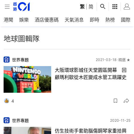
繁
|
简
港聞
娛樂
酒店優惠碼
天氣消息
即時
熱榜
國際
地球圖輯隊
世界專題
2021-03-18
精選 ★
大阪環球影城任天堂園區開幕 回
顧瑪利歐從木匠變成水管工跳躍史
4
世界專題
2020-11-25
仿生技術手套助腦傷鋼琴家重拾興