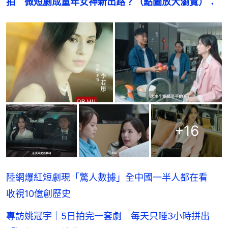
拍　微短劇成童年女神新出路？（點圖放大瀏覽）：
+
16
陸網爆紅短劇現「驚人數據」全中國一半人都在看
收視10億創歷史
專訪姚冠宇｜5日拍完一套劇 每天只睡3小時拼出