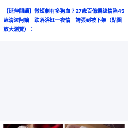
【延伸閱讀】微短劇有多狗血？27歲百億霸總情陷45
歲清潔阿嬸　跌落浴缸一夜情　誇張到被下架（點圖
放大瀏覽）：