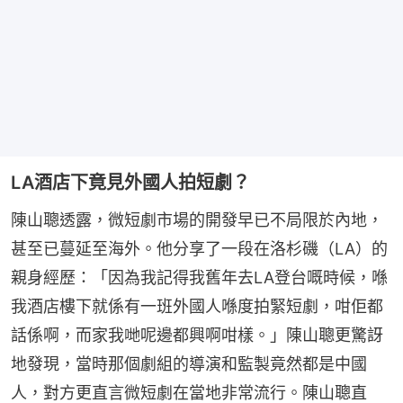
LA酒店下竟見外國人拍短劇？
陳山聰透露，微短劇市場的開發早已不局限於內地，
甚至已蔓延至海外。他分享了一段在洛杉磯（LA）的
親身經歷：「因為我記得我舊年去LA登台嘅時候，喺
我酒店樓下就係有一班外國人喺度拍緊短劇，咁佢都
話係啊，而家我哋呢邊都興啊咁樣。」陳山聰更驚訝
地發現，當時那個劇組的導演和監製竟然都是中國
人，對方更直言微短劇在當地非常流行。陳山聰直