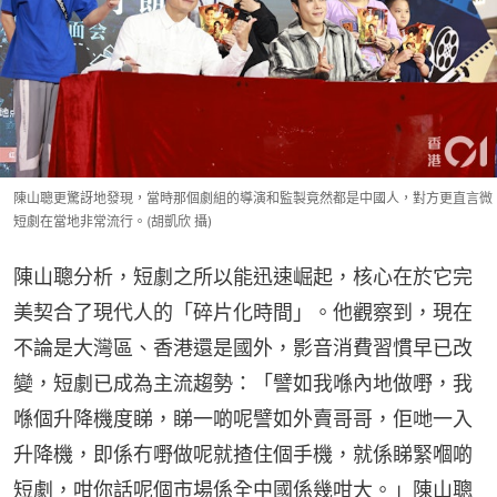
陳山聰更驚訝地發現，當時那個劇組的導演和監製竟然都是中國人，對方更直言微
短劇在當地非常流行。(胡凱欣 攝)
陳山聰分析，短劇之所以能迅速崛起，核心在於它完
美契合了現代人的「碎片化時間」。他觀察到，現在
不論是大灣區、香港還是國外，影音消費習慣早已改
變，短劇已成為主流趨勢：「譬如我喺內地做嘢，我
喺個升降機度睇，睇一啲呢譬如外賣哥哥，佢哋一入
升降機，即係冇嘢做呢就揸住個手機，就係睇緊嗰啲
短劇，咁你話呢個市場係全中國係幾咁大。」陳山聰