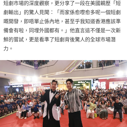
短劇市場的深度觀察，更分享了一段在美國親歷「短
劇輸出」的驚人見聞：「而家係愈嚟愈多呢一個短劇
嘅開發，即唔單止係內地，甚至乎我知道香港應該準
備會有啦，同埋外國都有。」他直言這不僅是一次新
鮮的嘗試，更是看準了短劇背後驚人的全球市場潛
力。