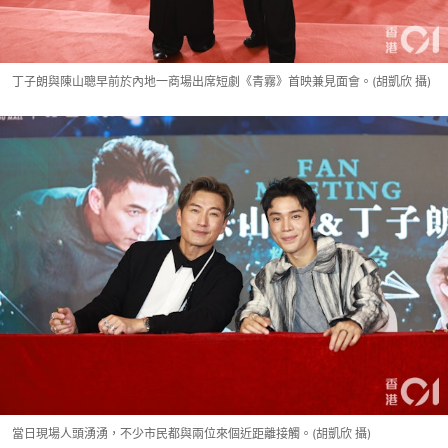
丁子朗與陳山聰早前於內地一商場出席短劇《青霧》首映兼見面會。(胡凱欣 攝)
當日現場人頭湧湧，不少市民都與兩位來個近距離接觸。(胡凱欣 攝)