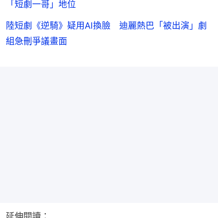
「短劇一哥」地位
陸短劇《逆騎》疑用AI換臉 迪麗熱巴「被出演」劇
組急刪爭議畫面
延伸閱讀：