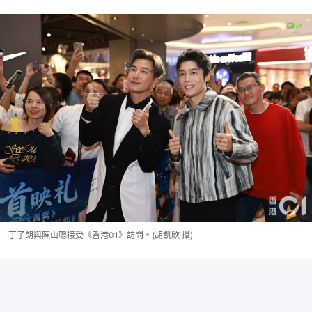
丁子朗與陳山聰接受《香港01》訪問。(胡凱欣 攝)