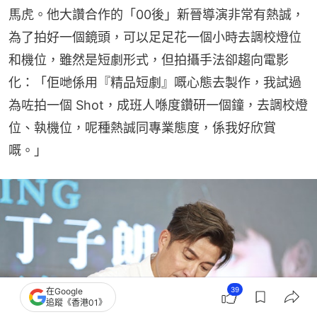
馬虎。他大讚合作的「00後」新晉導演非常有熱誠，
為了拍好一個鏡頭，可以足足花一個小時去調校燈位
和機位，雖然是短劇形式，但拍攝手法卻趨向電影
化：「佢哋係用『精品短劇』嘅心態去製作，我試過
為咗拍一個 Shot，成班人喺度鑽研一個鐘，去調校燈
位、執機位，呢種熱誠同專業態度，係我好欣賞
嘅。」
39
在Google
追蹤《香港01》