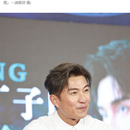
間」。(胡凱欣 攝)