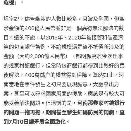
危機
」。
坦率說，儘管牽涉的人數比較多，且波及全國，但牽
涉金額的400億人民幣並非是一個高得無法解決的數
目。遠的不說，以2019年、2020年被接管和破產清
算的包商銀行為例，不論規模還是資不抵債所涉及的
金額（大約2,000億人民幣），都明顯高於今次出事
的幾家村鎮銀行，但當時包商銀行都得到比較好的善
後解決，400萬儲户的權益得到保障。既然如此，河
南當地在事件發生之初只要展現誠意，大膽拿出方
案，甚至可以尋求國家層面的援助，應該是有較大可
能妥善解決問題。但遺憾的是，
河南那幾家村鎮銀行
的問題一拖再拖，期間甚至發生紅碼防民的鬧劇，直
到7月10日讓矛盾全面激化。