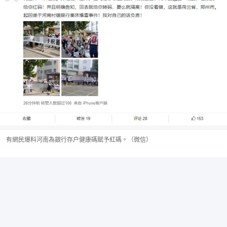
有網民爆料河南為銀行存户健康碼賦予紅碼。（微信）