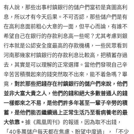
有人說，那些出事村鎮銀行的儲户們當初是貪圖高利
息，所以才有今天后果。不可否認，那些儲户們是有
在高利息面前粗心大意的一面，但平心而論，有誰不
希望自己在銀行的存款利息高一些呢？尤其考慮到銀
行本就是公認安全度最高的存款機構，一些民眾看到
河南那幾家村鎮銀行的存款利息比較高，把積蓄存過
去，其實是可以理解的正常選擇。當他們發現自己辛
辛苦苦積攢起來的錢突然取不出來，能不着急嗎？畢
竟，
對於那些把錢存在村鎮銀行的儲户們來說，他們
並非大富大貴之人，他們的錢和絕大多數普通人的錢
一樣都來之不易，是他們許多年甚至一輩子辛勞的積
蓄，是他們能否繼續過上正常生活乃至看病養老的最
大依靠。
據《鳳凰周刊》的報道，因為取不出錢，
「40多萬儲户每天都在焦慮、盼望中度過」，「不少