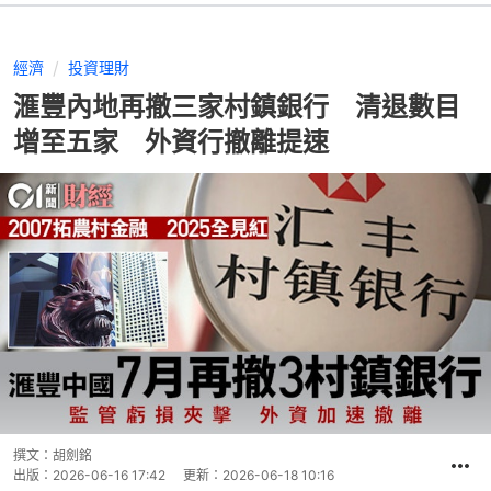
經濟
投資理財
滙豐內地再撤三家村鎮銀行 清退數目
增至五家 外資行撤離提速
撰文：
胡劍銘
出版：
2026-06-16 17:42
更新：
2026-06-18 10:16