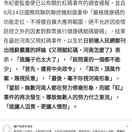
市紀委監委便已公布關於紅碼事件的調查通報，並且
6月24日國務院聯防聯控機制還重申「嚴格健康碼的
功能定位，不得擅自擴大應用範圍，絕不允許因疫情
防控之外的因素對群眾進行健康碼賦碼變碼」，結果
在最近河南又現紅碼事件，以至於
日前連人民網都刊
出措辭嚴厲的評論《又現賦紅碼，河南怎麼了》表
示，「這膽子也太大了」，「該問責的一個都不能
少」，「首先，違背中央政令」，「其次，頂風作
案，蔑視民意」，「最後，毫不珍視河南形象」，
「當前，無數河南人都在努力修複形象，而賦『紅』
事件的再次發生，導致無數人的努力付之東流」，
「這讓人沮喪，更讓人憤怒」。