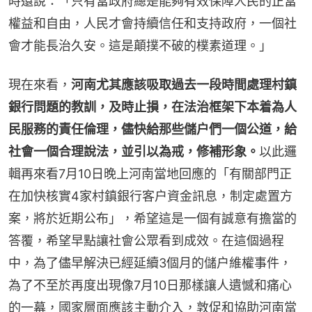
時還說：「只有當政府總是能夠有效保障人民的正當
權益和自由，人民才會持續信任和支持政府，一個社
會才能長治久安。這是顛撲不破的樸素道理。」
現在來看，
河南尤其應該吸取過去一段時間處理村鎮
銀行問題的教訓，及時止損，在法治框架下本着為人
民服務的責任倫理，儘快給那些儲户們一個公道，給
社會一個合理說法，並引以為戒，修補形象。
以此邏
輯再來看7月10日晚上河南當地回應的「有關部門正
在加快核實4家村鎮銀行客户資金訊息，制定處置方
案，將於近期公布」，希望這是一個有誠意有擔當的
答覆，希望早點讓社會公眾看到成效。在這個過程
中，為了儘早解決已經延續3個月的儲户維權事件，
為了不至於再度出現像7月10日那樣讓人遺憾和痛心
的一幕，國家層面應該主動介入，敦促和協助河南當