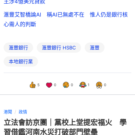
王涉4億美元貸款
滙豐艾智橋論AI 稱AI已無處不在 惟人仍是銀行核
心需人的判斷
滙豐銀行
滙豐銀行 HSBC
滙豐
本地銀行業
5
0
0
1
0
港聞
政情
立法會訪京團｜黨校上堂提宏福火 學
習借鑑河南水災打破部門壁壘