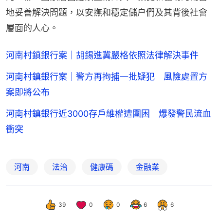
地妥善解決問題，以安撫和穩定儲户們及其背後社會
層面的人心。
河南村鎮銀行案｜胡錫進冀嚴格依照法律解決事件
河南村鎮銀行案｜警方再拘捕一批疑犯 風險處置方
案即將公布
河南村鎮銀行近3000存戶維權遭圍困 爆發警民流血
衝突
河南
法治
健康碼
金融業
39
0
0
6
6