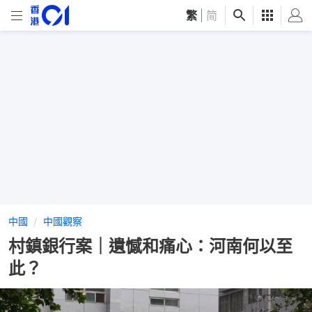
繁
|
简
中國
中國觀察
村鎮銀行案｜遺憾和痛心：河南何以至
此？