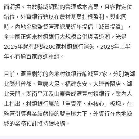
面虧損。由於縣域網點的營運成本高昂，且客群定位
錯位，外資銀行難以在農村基層扎根盈利。與此同
時，內地金融監督管理總局近年提倡「減量提質」，
全中國正迎來村鎮銀行大規模合併與清退潮。光是
2025年就有超過200家村鎮銀行消失，2026年上半
年亦有逾百家跟進重組。
目前，滙豐剩餘的內地村鎮銀行縮減至7家，分別為湖
北隨州曾都、重慶大足、福建永安、大連普蘭店、湖
北天門、湖南平江及山東榮成滙豐村鎮銀行。業內人
士指出，村鎮銀行屬於「重資產、非核心」板塊，在
監管引導與業績虧損的雙重壓力下，外資行在內地縣
域的業務預計將持續收縮。