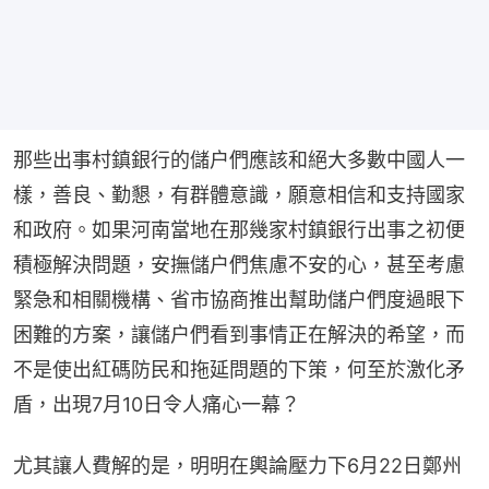
那些出事村鎮銀行的儲户們應該和絕大多數中國人一
樣，善良、勤懇，有群體意識，願意相信和支持國家
和政府。如果河南當地在那幾家村鎮銀行出事之初便
積極解決問題，安撫儲户們焦慮不安的心，甚至考慮
緊急和相關機構、省市協商推出幫助儲户們度過眼下
困難的方案，讓儲户們看到事情正在解決的希望，而
不是使出紅碼防民和拖延問題的下策，何至於激化矛
盾，出現7月10日令人痛心一幕？
尤其讓人費解的是，明明在輿論壓力下6月22日鄭州