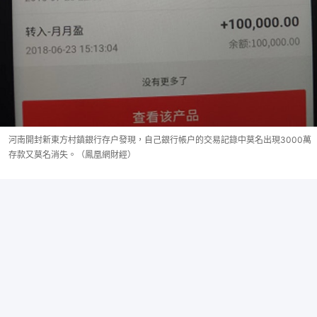
河南開封新東方村鎮銀行存户發現，自己銀行帳户的交易記錄中莫名出現3000萬
存款又莫名消失。（鳳凰網財經）