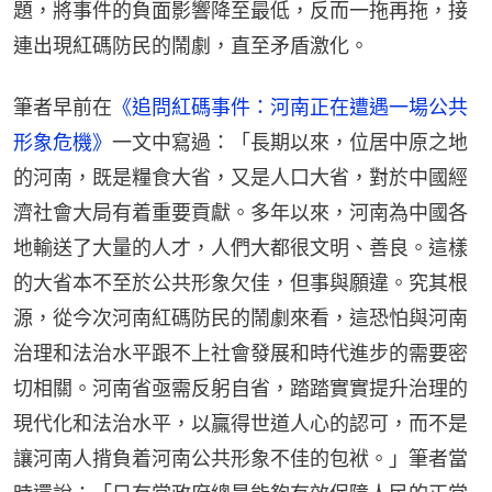
題，將事件的負面影響降至最低，反而一拖再拖，接
連出現紅碼防民的鬧劇，直至矛盾激化。
筆者早前在
《追問紅碼事件：河南正在遭遇一場公共
形象危機》
一文中寫過：「長期以來，位居中原之地
的河南，既是糧食大省，又是人口大省，對於中國經
濟社會大局有着重要貢獻。多年以來，河南為中國各
地輸送了大量的人才，人們大都很文明、善良。這樣
的大省本不至於公共形象欠佳，但事與願違。究其根
源，從今次河南紅碼防民的鬧劇來看，這恐怕與河南
治理和法治水平跟不上社會發展和時代進步的需要密
切相關。河南省亟需反躬自省，踏踏實實提升治理的
現代化和法治水平，以贏得世道人心的認可，而不是
讓河南人揹負着河南公共形象不佳的包袱。」筆者當