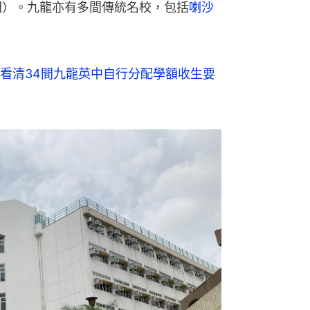
間）。九龍亦有多間傳統名校，包括
喇沙
看清34間九龍英中自行分配學額收生要