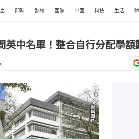
息
即時
熱榜
國際
中國
科技
生活
體
4間英中名單！整合自行分配學額
50