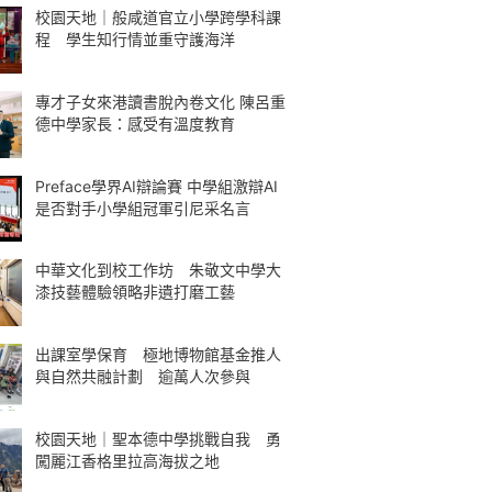
校園天地｜般咸道官立小學跨學科課
程 學生知行情並重守護海洋
專才子女來港讀書脫內卷文化 陳呂重
德中學家長：感受有溫度教育
Preface學界AI辯論賽 中學組激辯AI
是否對手小學組冠軍引尼采名言
中華文化到校工作坊 朱敬文中學大
漆技藝體驗領略非遺打磨工藝
出課室學保育 極地博物館基金推人
與自然共融計劃 逾萬人次參與
校園天地｜聖本德中學挑戰自我 勇
闖麗江香格里拉高海拔之地