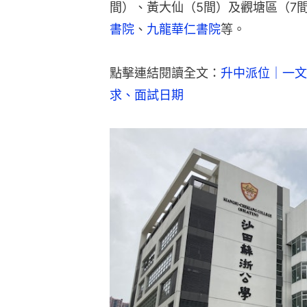
間）、黃大仙（5間）及觀塘區（7
書院
、
九龍華仁書院
等。
點擊連結閱讀全文：
升中派位｜一文
求、面試日期