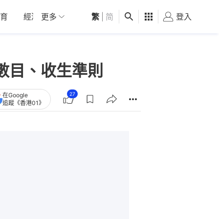
育
經濟
更多
01深圳
繁
觀點
|
简
健康
好食玩飛
登入
女
數目、收生準則
27
在Google
追蹤《香港01》