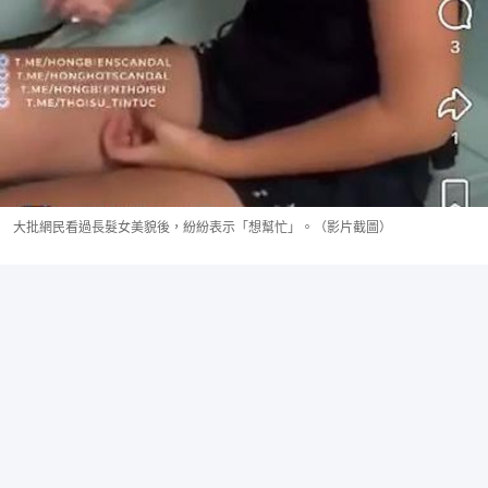
大批網民看過長髮女美貌後，紛紛表示「想幫忙」。（影片截圖）