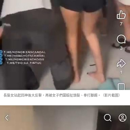
長髮女站起回神後大反擊，再被女子們圍毆扯頭髮、拳打腳踢。（影片截圖）