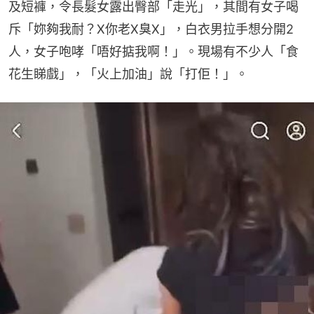
及短褲，令長髮女露出臀部「走光」，其間有女子喝
斥「妳夠我耐？X你老X臭X」，白衣男拉手想分開2
人，女子咆哮「唔好掂我啊！」。現場有不少人「食
花生睇戲」，「火上加油」說「打佢！」。