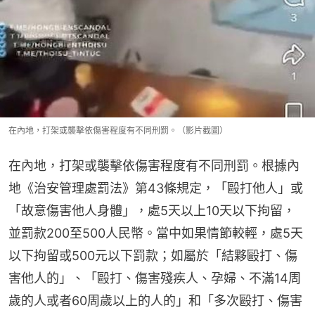
在內地，打架或襲擊依傷害程度有不同刑罰。（影片截圖）
在內地，打架或襲擊依傷害程度有不同刑罰。根據內
地《治安管理處罰法》第43條規定，「毆打他人」或
「故意傷害他人身體」，處5天以上10天以下拘留，
並罰款200至500人民幣。當中如果情節較輕，處5天
以下拘留或500元以下罰款；如屬於「結夥毆打、傷
害他人的」、「毆打、傷害殘疾人、孕婦、不滿14周
歲的人或者60周歲以上的人的」和「多次毆打、傷害