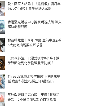
愛．回家大結局｜「熊樹根」劉丹年
過八旬仍健壯 養生秘訣大公開
香港激光矯視中心獨家矯視技術 深入
解決老花問題！
黎彼得離世｜享年76歲 生前中風卧床
5大病徵出現要立即求醫
【開學必讀】沉浸式返學8小時！返
學鞋點做到化學物理雙重防護？
Threads瘋傳水楊酸擦腋下除體味臭
狐 皮膚科醫生指搽止汗劑好過？
掌紋改變恐是高血脂 皮膚4狀態是
警告 5不良習慣增加心血管風險