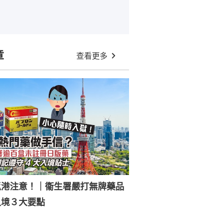
章
查看更多
返港注意！｜衞生署嚴打無牌藥品
入境３大要點