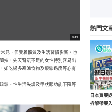
熱門文
0:43
總
共
時
間
才常見，但受着體質及生活習慣影響，也
蘭指，先天腎氣不足的女性特別容易出
，如吃過多寒涼食物及縱慾過度等亦有
疏鬆、性生活失調及甲狀腺功能下降等
日本買藥
拆解帶藥