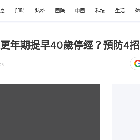
息
即時
熱榜
國際
中國
科技
生活
體
更年期提早40歲停經？預防4
05