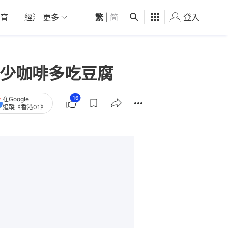
育
經濟
更多
01深圳
繁
觀點
|
简
健康
好食玩飛
登入
女
招少咖啡多吃豆腐
16
在Google
追蹤《香港01》