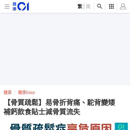
繁
|
简
健康
健康Easy
【骨質疏鬆】易骨折背痛、駝背變矮
補鈣飲食貼士減骨質流失