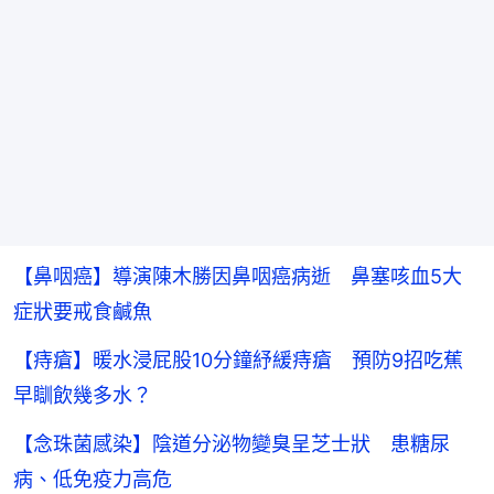
【鼻咽癌】導演陳木勝因鼻咽癌病逝 鼻塞咳血5大
症狀要戒食鹹魚
【痔瘡】暖水浸屁股10分鐘紓緩痔瘡 預防9招吃蕉
早瞓飲幾多水？
【念珠菌感染】陰道分泌物變臭呈芝士狀 患糖尿
病、低免疫力高危