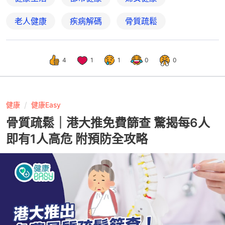
老人健康
疾病解碼
骨質疏鬆
4
1
1
0
0
健康
健康Easy
骨質疏鬆｜港大推免費篩查 驚揭每6人
即有1人高危 附預防全攻略