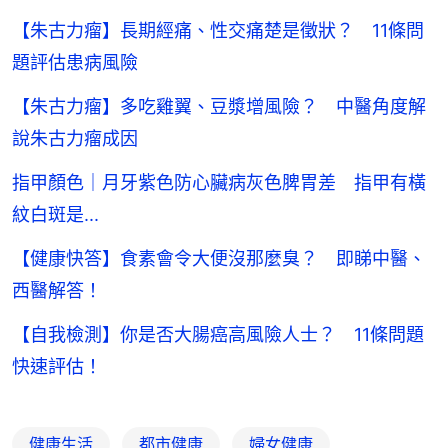
【朱古力瘤】長期經痛、性交痛楚是徵狀？ 11條問
題評估患病風險
【朱古力瘤】多吃雞翼、豆漿增風險？ 中醫角度解
說朱古力瘤成因
指甲顏色｜月牙紫色防心臟病灰色脾胃差 指甲有橫
紋白斑是...
【健康快答】食素會令大便沒那麼臭？ 即睇中醫、
西醫解答！
【自我檢測】你是否大腸癌高風險人士？ 11條問題
快速評估！
健康生活
都市健康
婦女健康