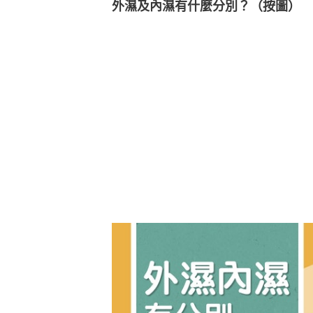
外濕及內濕有什麼分別？（按圖）