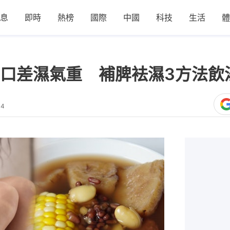
息
即時
熱榜
國際
中國
科技
生活
體
口差濕氣重 補脾袪濕3方法飲湯
34