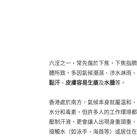
六淫之一，常先傷於下焦，下焦指臍
體所致，多因氣候潮濕、涉水淋雨、
黏汗
、
皮膚容易生瘡
及
水腫
等。
香港處於南方，氣候本身就屬温和、
水分和毒素，但許多人的工作環境都
壓制汗液，更會讓人出現身重頭重、
接觸水（如泳手、海員等）或居住在