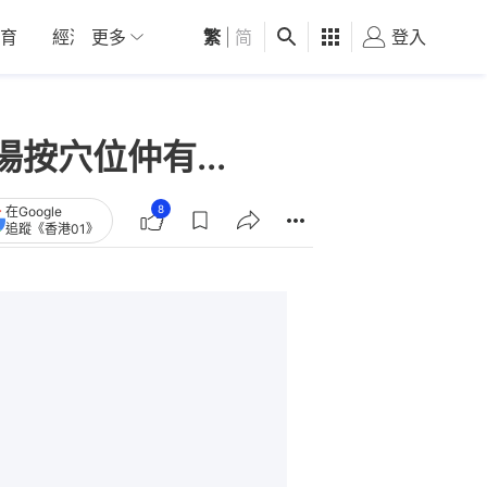
育
經濟
更多
01深圳
繁
觀點
|
简
健康
好食玩飛
登入
女
按穴位仲有...
8
在Google
追蹤《香港01》