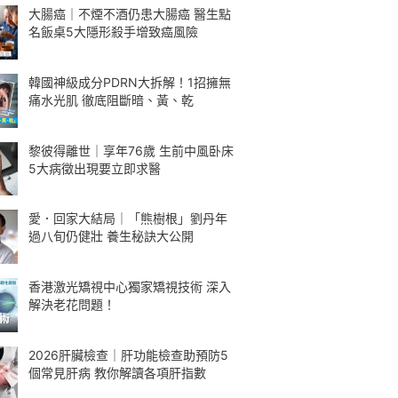
大腸癌｜不煙不酒仍患大腸癌 醫生點
名飯桌5大隱形殺手增致癌風險
韓國神級成分PDRN大拆解！1招擁無
痛水光肌 徹底阻斷暗、黃、乾
黎彼得離世｜享年76歲 生前中風卧床
5大病徵出現要立即求醫
愛．回家大結局｜「熊樹根」劉丹年
過八旬仍健壯 養生秘訣大公開
香港激光矯視中心獨家矯視技術 深入
解決老花問題！
2026肝臟檢查｜肝功能檢查助預防5
個常見肝病 教你解讀各項肝指數