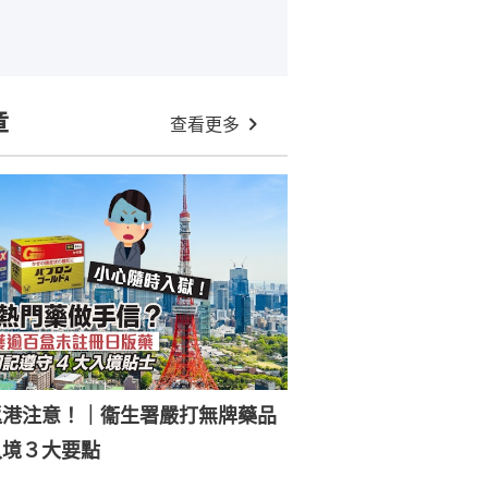
章
查看更多
返港注意！｜衞生署嚴打無牌藥品
入境３大要點