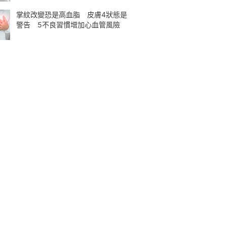
掌紋改變恐是高血脂 皮膚4狀態是
警告 5不良習慣增加心血管風險