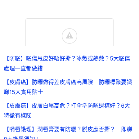
【防曬】曬傷甩皮好唔好撕？冰敷或熱敷？5大曬傷
處理一直都做錯
【皮膚癌】防曬做得差皮膚癌高風險 防曬標籤要識
睇15大實用貼士
【皮膚癌】皮膚白屬高危？打傘塗防曬邊樣好？6大
特徵有樣睇
【嘴唇護理】潤唇膏要有防曬？脱皮應否撕？ 即睇