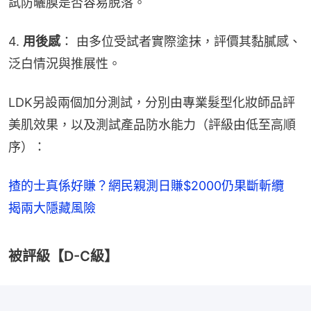
試防曬膜是否容易脫落。
4. 
用後感
： 由多位受試者實際塗抹，評價其黏膩感、
泛白情況與推展性。
LDK另設兩個加分測試，分別由專業髮型化妝師品評
美肌效果，以及測試產品防水能力（評級由低至高順
序）：
揸的士真係好賺？網民親測日賺$2000仍果斷斬纜
揭兩大隱藏風險
被評級【D-C級】