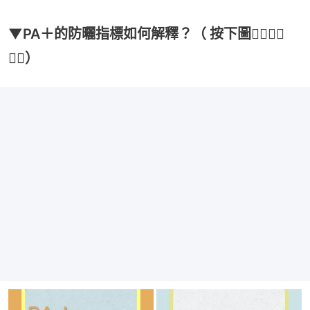
▼PA＋的防曬指標如何解釋？（ 按下圖👇🏻👇🏻
👇🏻）