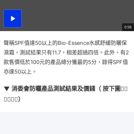
播
放
0:56
總
影
共
片
時
間
聲稱SPF值達50以上的Bio-Essence水感舒緩防曬保
濕霜，測試結果只有11.7，相差超過四倍。此外，有2
款售價低於100元的產品總分獲最的5分，錄得SPF值
亦達50以上。
▼ 消委會防曬產品測試結果及價錢（ 按下圖👇🏻
👇🏻👇🏻）