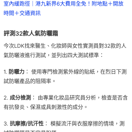
室內緩跑徑｜港九新界6大費用全免！附地點＋開放
時間＋交通資訊
評測32款人氣防曬霜
今次LDK找來醫生、化妝師與女性實測員對32款的人
氣防曬液進行測試，並列出四大測試標準：
1. 
防曬力
： 使用專門檢測紫外線的貼紙，在烈日下測
試防曬產品的阻隔率。
2. 
成分檢測
： 由專業化妝品研究員分析，檢查是否含
有抗發炎、保濕或具刺激性的成分。
3. 
抗摩擦/抗汗性
： 模擬流汗與衣服摩擦的情境，測