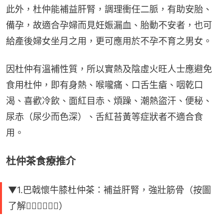
此外，杜仲能補益肝腎，調理衝任二脈，有助安胎、
備孕，故適合孕婦而見妊娠漏血、胎動不安者，也可
給產後婦女坐月之用，更可應用於不孕不育之男女。
因杜仲有溫補性質，所以實熱及陰虛火旺人士應避免
食用杜仲，即有身熱、喉嚨痛、口舌生瘡、咽乾口
渴、喜歡冷飲、面紅目赤、煩躁、潮熱盜汗、便秘、
尿赤（尿少而色深）、舌紅苔黃等症狀者不適合食
用。
杜仲茶食療推介
▼1.巴戟懷牛膝杜仲茶：補益肝腎，強壯筋骨（按圖
了解👇🏻👇🏻👇🏻）