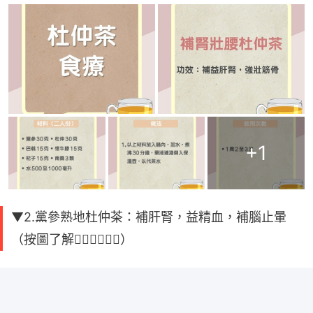
+
1
▼2.黨參熟地杜仲茶：補肝腎，益精血，補腦止暈
（按圖了解👇🏻👇🏻👇🏻）