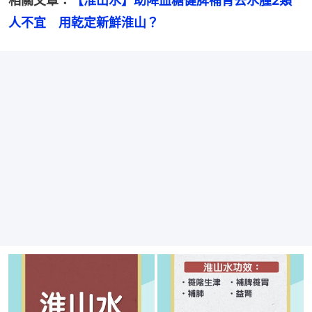
相關文章：
【淮山水】助降血糖健脾補腎去水腫2類
人不宜　用乾定新鮮淮山？