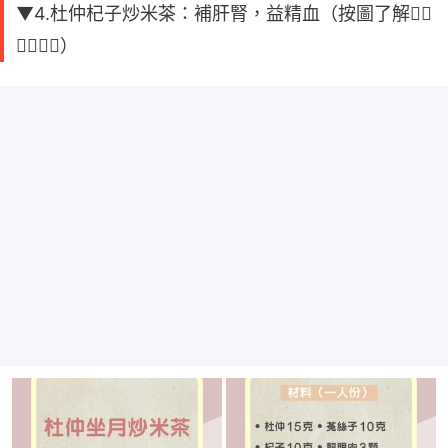
▼4.杜仲杞子炒米茶：補肝腎，益精血（按圖了解👇🏻
👇🏻👇🏻）