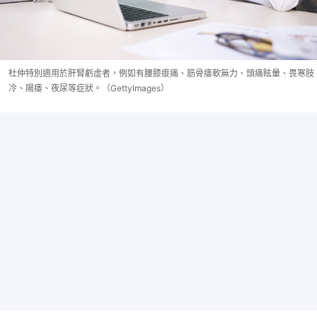
杜仲特別適用於肝腎虧虛者，例如有腰膝痠痛、筋骨痿軟無力、頭痛眩暈、畏寒肢
冷、陽痿、夜尿等症狀。（GettyImages）