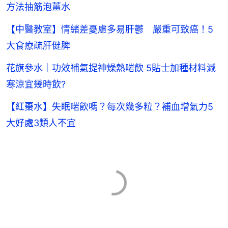
方法抽筋泡薑水
【中醫教室】情緒差憂慮多易肝鬱 嚴重可致癌！5
大食療疏肝健脾
花旗參水｜功效補氣提神燥熱啱飲 5貼士加種材料減
寒涼宜幾時飲?
【紅棗水】失眠啱飲嗎？每次幾多粒？補血增氣力5
大好處3類人不宜