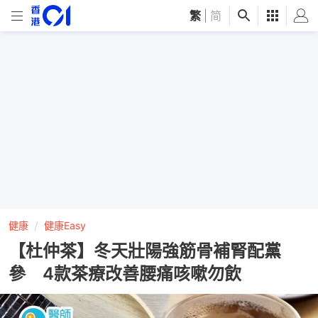
繁
|
简
健康
健康Easy
【杜仲茶】冬天壯陽強筋骨補腎配黨
參 4款茶療改善腰痛咳嗽勿飲