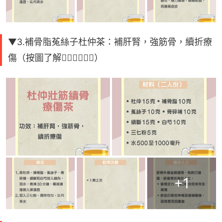
▼3.補骨脂菟絲子杜仲茶：補肝腎，強筋骨，續折療
傷（按圖了解👇🏻👇🏻👇🏻）
+
1