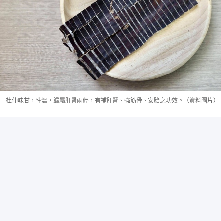
杜仲味甘，性溫，歸屬肝腎兩經，有補肝腎、強筋骨、安胎之功效。（資料圖片）