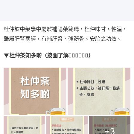
杜仲於中藥學中屬於補陽藥範疇，杜仲味甘，性溫，
歸屬肝腎兩經，有補肝腎、強筋骨、安胎之功效。
▼杜仲茶知多啲（按圖了解👇🏻👇🏻👇🏻）
+
3