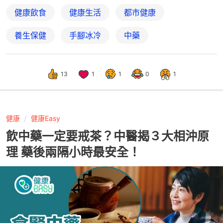
健康飲食
健康生活
都市健康
養生保健
手腳冰冷
中藥
13
1
1
0
1
健康
健康Easy
飲中藥一定要戒茶？中醫揭３大相沖原
理 藥後兩隔小時最安全！