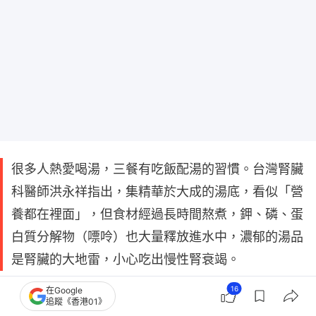
很多人熱愛喝湯，三餐有吃飯配湯的習慣。台灣腎臟
科醫師洪永祥指出，集精華於大成的湯底，看似「營
養都在裡面」，但食材經過長時間熬煮，鉀、磷、蛋
白質分解物（嘌呤）也大量釋放進水中，濃郁的湯品
是腎臟的大地雷，小心吃出慢性腎衰竭。
16
在Google
洪永祥在Facebook「洪永祥醫師的慢性腎衰竭攻城
追蹤《香港01》