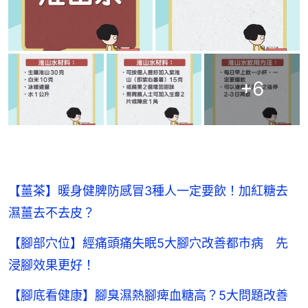
+
6
【薑茶】暖身健脾防感冒3種人一定要飲！加紅糖去
濕薑去不去皮？
【腳部穴位】經痛頭痛失眠5大腳穴改善都市病 先
浸腳效果更好！
【腳底看健康】腳臭濕熱腳痺血糖高？5大問題改善