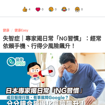
4
0
0
0
0
健康
健康Easy
失智症｜專家揭日常「NG習慣」：經常
依賴手機、行得少風險飆升！