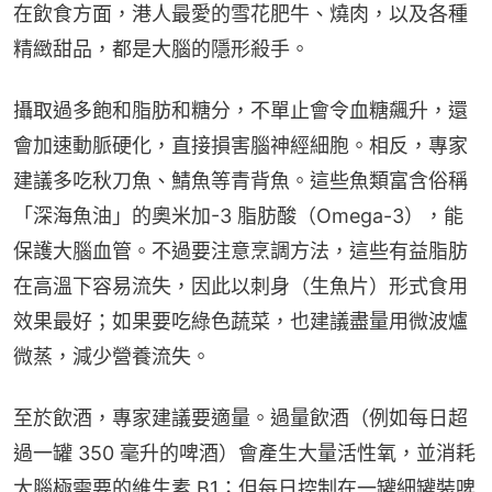
在飲食方面，港人最愛的雪花肥牛、燒肉，以及各種
精緻甜品，都是大腦的隱形殺手。
攝取過多飽和脂肪和糖分，不單止會令血糖飆升，還
會加速動脈硬化，直接損害腦神經細胞。相反，專家
建議多吃秋刀魚、鯖魚等青背魚。這些魚類富含俗稱
「深海魚油」的奧米加-3 脂肪酸（Omega-3），能
保護大腦血管。不過要注意烹調方法，這些有益脂肪
在高溫下容易流失，因此以刺身（生魚片）形式食用
效果最好；如果要吃綠色蔬菜，也建議盡量用微波爐
微蒸，減少營養流失。
至於飲酒，專家建議要適量。過量飲酒（例如每日超
過一罐 350 毫升的啤酒）會產生大量活性氧，並消耗
大腦極需要的維生素 B1；但每日控制在一罐細罐裝啤