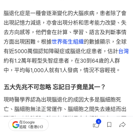
腦退化症是一種會逐漸變化的大腦疾病，患者除了會
出現記憶力減退，亦會出現分析和思考能力改變、失
去方向感等，他們會在計算、學習、語言及判斷事情
方面出現困難。根據
世界衛生組織
的數據顯示，全球
有近5000萬個認知障礙症或腦退化症患者，估計
台灣
約有1.2萬年輕型失智症患者，在30到64歲的人群
中，平均每1,000人就有1人發病，情況不容輕視。
五大先兆不可忽略 忘記日子竟是其一？
現時醫學界認為出現腦退化的成因大多是腦細胞死
亡、腦細胞無法正常運作、腦細胞之間失去連結而出
現認知功能障礙。除了年紀漸長會令細胞死亡，只要
4
在Google
追蹤《香港01》
腦部有受傷、疾病，都可導致腦退化。既然不論什麼