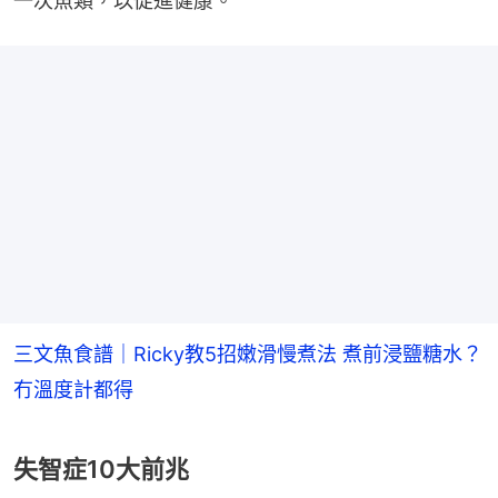
一次魚類，以促進健康。
三文魚食譜｜Ricky教5招嫩滑慢煮法 煮前浸鹽糖水？
冇溫度計都得
失智症10大前兆