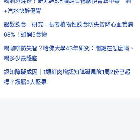
喝酒忌混搭！研究證5危險組合傷腦損腎致中毒 酒
+汽水快醉傷胃
銀髮飲食｜研究：長者植物性飲食防失智降心血管病
68%！避開5食物
喝咖啡防失智？哈佛大學43年研究：關鍵在怎麼喝、
喝多少最護腦
認知障礙成因｜1類紅肉增認知障礙風險1周2份已超
標？護腦3大堅果