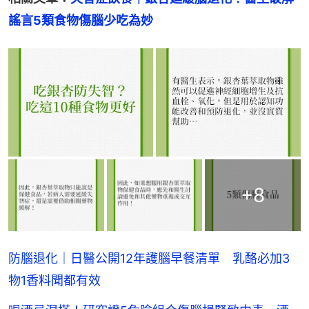
謠言5類食物傷腦少吃為妙
+
8
防腦退化｜日醫公開12年護腦早餐清單 乳酪必加3
物1香料聞都有效