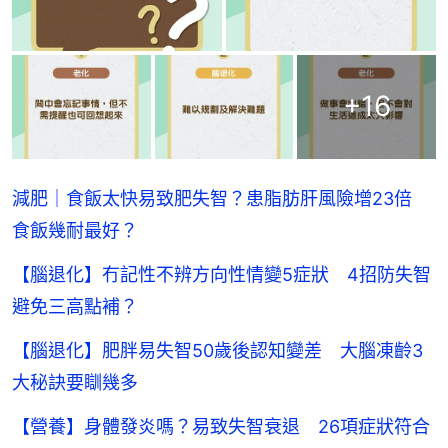
+
16
減肥｜食飯太快易致肥失智？患脂肪肝風險增23倍
食飯幾耐最好？
【腦退化】冇記性不辨方向性情變5症狀 4招防失智
避免三高點補？
【腦退化】肥胖易失智50歲後認知變差 大腦凍齡3
大秘訣要瞓幾多
【營養】身體發炎嗎？易致失智衰退 26項症狀符合