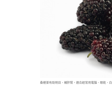
桑椹茶有助明目、補肝腎，適合經常用電腦、眼乾、白