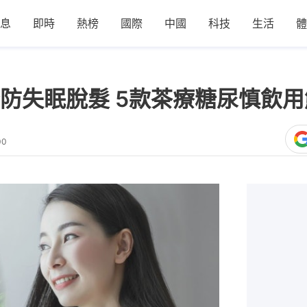
息
即時
熱榜
國際
中國
科技
生活
體
防失眠脫髮 5款茶療糖尿慎飲
00