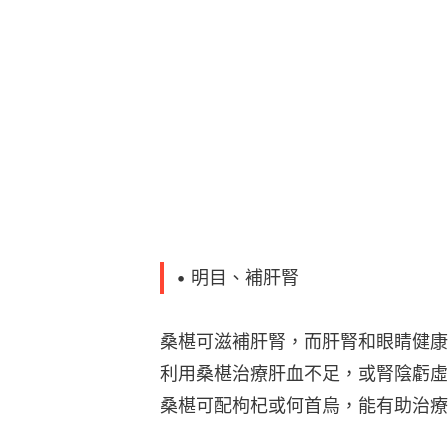
• 明目、補肝腎
桑椹可滋補肝腎，而肝腎和眼睛健康
利用桑椹治療肝血不足，或腎陰虧虛
桑椹可配枸杞或何首烏，能有助治療