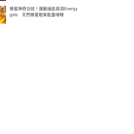
蜂蜜神奇功效！運動操肌毋須Energy
gels 天然蜂蜜媲美能量啫喱