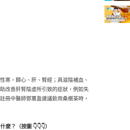
性寒，歸心、肝、腎經；具滋陰補血、
助改善肝腎陰虛所引致的症狀，例如失
註冊中醫師鄧蕙盈建議飲用桑椹茶時，
？（按圖 👇👇👇）