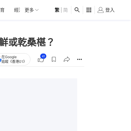
育
經濟
更多
01深圳
繁
觀點
|
简
健康
好食玩飛
登入
女
用鮮或乾桑椹？
41
在Google
追蹤《香港01》