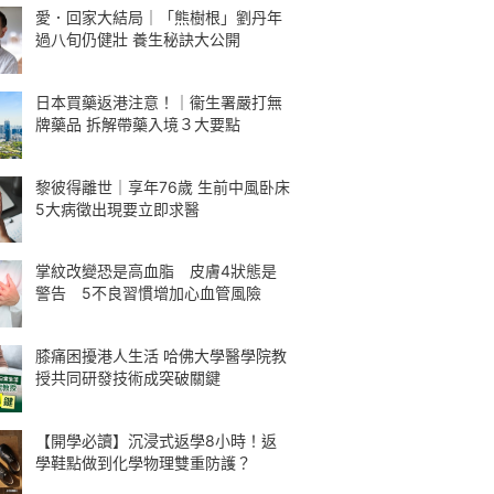
愛．回家大結局｜「熊樹根」劉丹年
過八旬仍健壯 養生秘訣大公開
日本買藥返港注意！｜衞生署嚴打無
牌藥品 拆解帶藥入境３大要點
黎彼得離世｜享年76歲 生前中風卧床
5大病徵出現要立即求醫
掌紋改變恐是高血脂 皮膚4狀態是
警告 5不良習慣增加心血管風險
膝痛困擾港人生活 哈佛大學醫學院教
授共同研發技術成突破關鍵
【開學必讀】沉浸式返學8小時！返
學鞋點做到化學物理雙重防護？