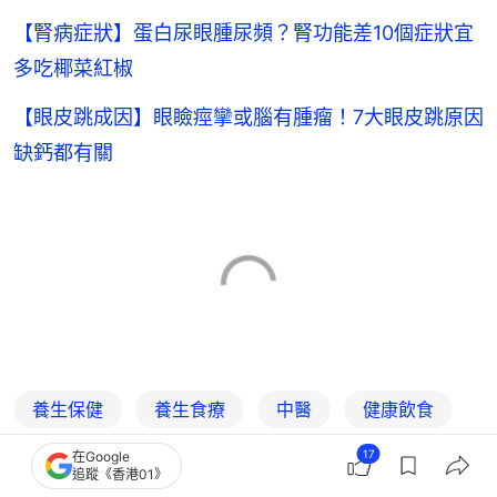
【腎病症狀】蛋白尿眼腫尿頻？腎功能差10個症狀宜
多吃椰菜紅椒
【眼皮跳成因】眼瞼痙攣或腦有腫瘤！7大眼皮跳原因
缺鈣都有關
養生保健
養生食療
中醫
健康飲食
17
在Google
健康生活
都市健康
乾眼症
眼敏感
追蹤《香港01》