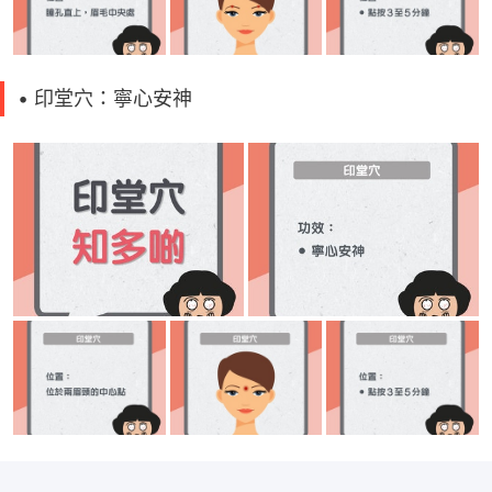
• 印堂穴：寧心安神