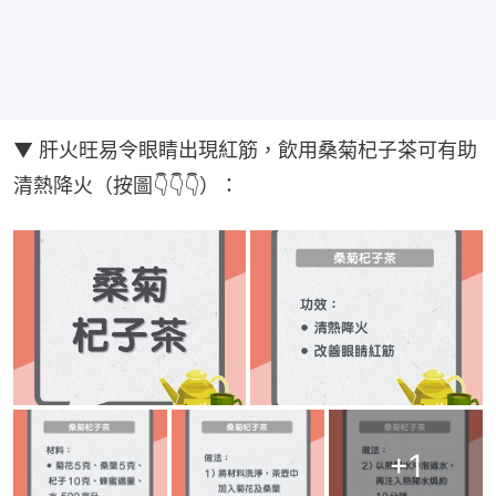
▼ 肝火旺易令眼睛出現紅筋，飲用桑菊杞子茶可有助
清熱降火（按圖👇👇👇）：
+
1