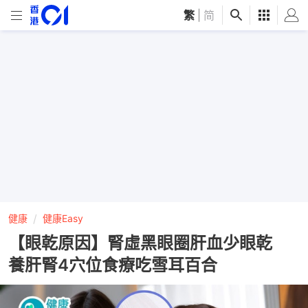
繁
|
简
健康
健康Easy
【眼乾原因】腎虛黑眼圈肝血少眼乾
養肝腎4穴位食療吃雪耳百合