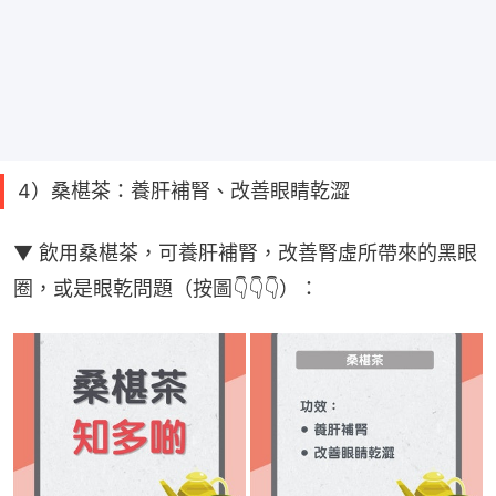
4）桑椹茶：養肝補腎、改善眼睛乾澀
▼ 飲用桑椹茶，可養肝補腎，改善腎虛所帶來的黑眼
圈，或是眼乾問題（按圖👇👇👇）：