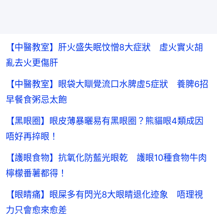
【中醫教室】肝火盛失眠忟憎8大症狀 虛火實火胡
亂去火更傷肝
【中醫教室】眼袋大瞓覺流口水脾虛5症狀 養脾6招
早餐食粥忌太飽
【黑眼圈】眼皮薄暴曬易有黑眼圈？熊貓眼4類成因
唔好再捽眼！
【護眼食物】抗氧化防藍光眼乾 護眼10種食物牛肉
檸檬番薯都得！
【眼睛痛】眼屎多有閃光8大眼睛退化迹象 唔理視
力只會愈來愈差