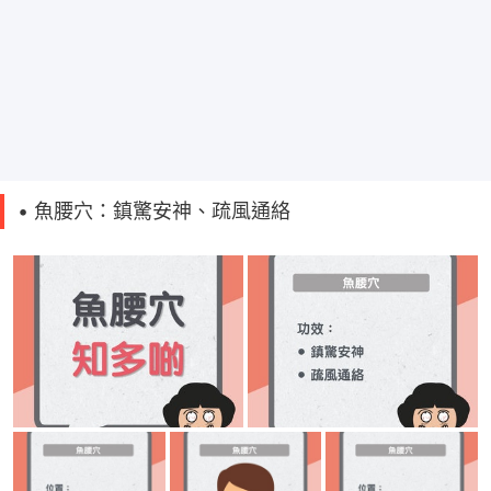
• 魚腰穴：鎮驚安神、疏風通絡