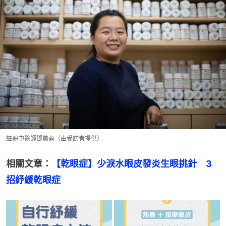
註冊中醫師鄧蕙盈（由受訪者提供）
相關文章：
【乾眼症】少淚水眼皮發炎生眼挑針　3
招紓緩乾眼症