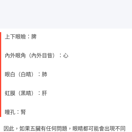
上下眼瞼：脾
內外眼角（內外目眥）：心
眼白（白睛）：肺
虹膜（黑睛）：肝
瞳孔：腎
因此，如果五臟有任何問題，眼睛都可能會出現不同