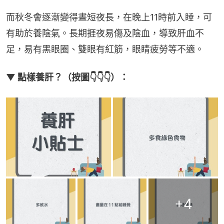
而秋冬會逐漸變得晝短夜長，在晚上11時前入睡，可
有助於養陰氣。長期捱夜易傷及陰血，導致肝血不
足，易有黑眼圈、雙眼有紅筋，眼睛疲勞等不適。
▼ 點樣養肝？（按圖👇👇👇）：
+
4