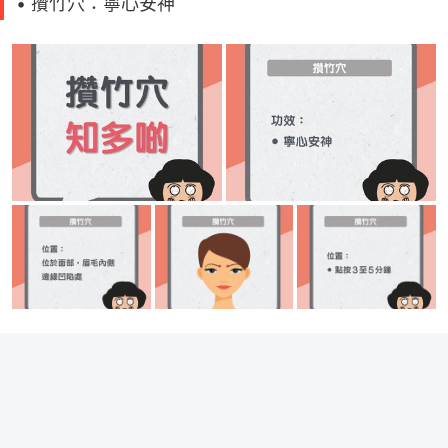
• 攢竹穴：寧心安神