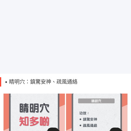
• 睛明穴：鎮驚安神、疏風通絡