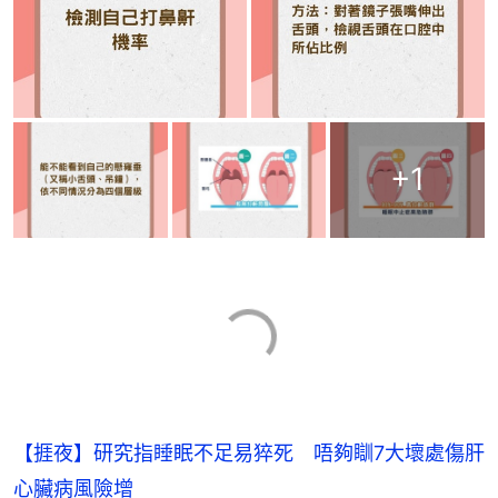
+
1
【捱夜】研究指睡眠不足易猝死 唔夠瞓7大壞處傷肝
心臟病風險增