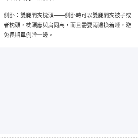
側卧：雙腿間夾枕頭——側卧時可以雙腿間夾被子或
者枕頭，枕頭應與肩同高，而且需要兩邊換着睡，避
免長期單側睡一邊。