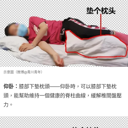
示意圖（微博@青川青年）
仰卧：
膝部下墊枕頭——仰卧時，可以膝部下墊枕
頭，能幫助維持一個健康的脊柱曲線，緩解椎間盤壓
力。