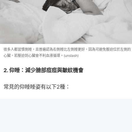
很多人都習慣側睡，且普遍認為右側睡比左側睡更好，因為可避免壓迫位於左側的
心臟，若壓迫到心臟會不利血液循環。(unslash)
2. 仰睡：減少臉部痘痘與皺紋機會
常見的仰睡睡姿有以下2種：