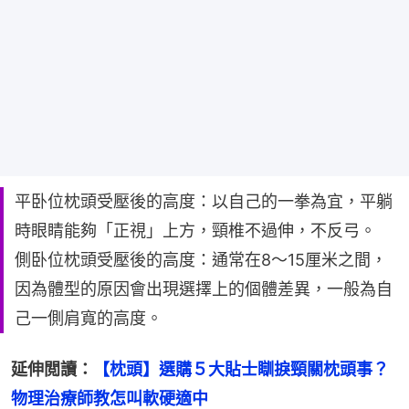
平卧位枕頭受壓後的高度：以自己的一拳為宜，平躺
時眼睛能夠「正視」上方，頸椎不過伸，不反弓。
側卧位枕頭受壓後的高度：通常在8～15厘米之間，
因為體型的原因會出現選擇上的個體差異，一般為自
己一側肩寬的高度。
延伸閲讀：
【枕頭】選購５大貼士瞓捩頸關枕頭事？
物理治療師教怎叫軟硬適中