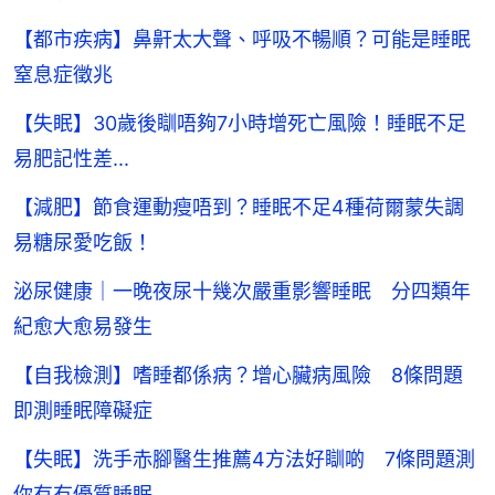
【都市疾病】鼻鼾太大聲、呼吸不暢順？可能是睡眠
窒息症徵兆
【失眠】30歲後瞓唔夠7小時增死亡風險！睡眠不足
易肥記性差...
【減肥】節食運動瘦唔到？睡眠不足4種荷爾蒙失調
易糖尿愛吃飯！
泌尿健康｜一晚夜尿十幾次嚴重影響睡眠 分四類年
紀愈大愈易發生
【自我檢測】嗜睡都係病？增心臟病風險 8條問題
即測睡眠障礙症
【失眠】洗手赤腳醫生推薦4方法好瞓啲 7條問題測
你有冇優質睡眠