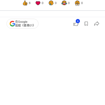
6
0
0
0
0
6
在Google
健康
健康Easy
追蹤《香港01》
腹脹/腹痛恐是小腸癌 醫提醒出現6症
狀快就醫 高油脂飲食風險大