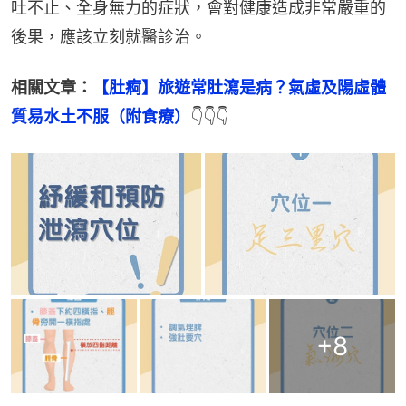
吐不止、全身無力的症狀，會對健康造成非常嚴重的
後果，應該立刻就醫診治。
相關文章：
【肚痾】旅遊常肚瀉是病？氣虛及陽虛體
質易水土不服（附食療）
👇👇👇
+
8