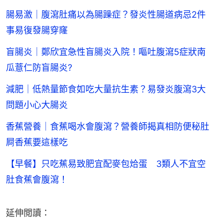
腸易激｜腹瀉肚痛以為腸躁症？發炎性腸道病忌2件
事易復發腸穿窿
盲腸炎｜鄭欣宜急性盲腸炎入院！嘔吐腹瀉5症狀南
瓜薏仁防盲腸炎?
減肥｜低熱量節食如吃大量抗生素？易發炎腹瀉3大
問題小心大腸炎
香蕉營養｜食蕉喝水會腹瀉？營養師揭真相防便秘肚
屙香蕉要這樣吃
【早餐】只吃蕉易致肥宜配麥包烚蛋 3類人不宜空
肚食蕉會腹瀉！
延伸閲讀：