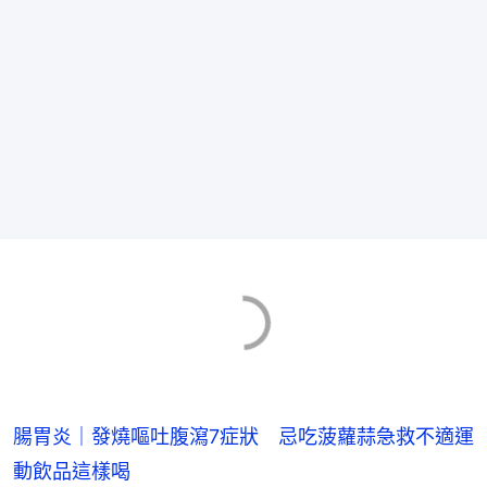
腸胃炎｜發燒嘔吐腹瀉7症狀 忌吃菠蘿蒜急救不適運
動飲品這樣喝