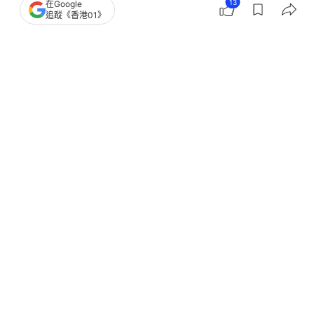
13
在Google
熱話
熱爆話題
追蹤《香港01》
補充維他命B雜可消除疲勞 3大族群容
易缺乏 睡前適量服用還助眠
撰文：
聯合新聞網
出版：
2026-05-03 10:30
更新：
2026-05-03 10:30