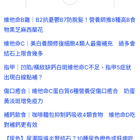
維他命B雜｜B2抗憂鬱B7防脫髮！營養師推8種高B食
物黑芝麻西蘭花
維他命C｜美白養顔修復細胞4類人最需補充 過多會
結石上限食幾多
指甲｜凹陷/橫紋缺鈣白斑維他命C不足、指甲5症狀
出現白線點補？
傷口癒合｜維他命C蛋白質6種營養促傷口癒合 奶蛋
黃淡斑增免疫力
補鈣飲食｜咖啡麵包抑制鈣吸收4類食物 維他命D吃
對補鈣更有效
【尿色】尿濁陰道炎腎結石？10種尿色橙色或肝病吃