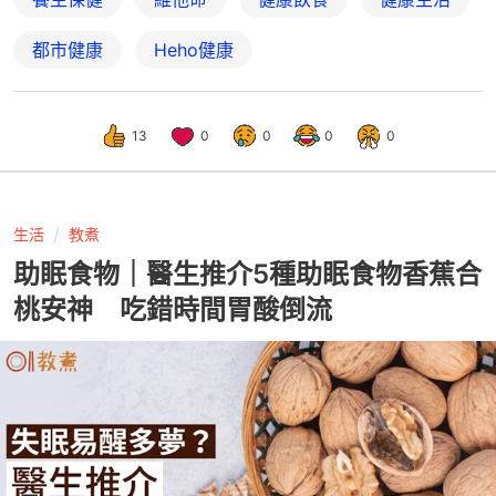
都市健康
Heho健康
13
0
0
0
0
生活
教煮
助眠食物｜醫生推介5種助眠食物香蕉合
桃安神 吃錯時間胃酸倒流