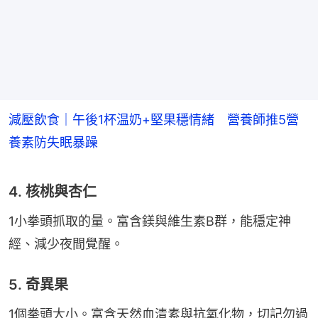
減壓飲食｜午後1杯温奶+堅果穩情緒 營養師推5營
養素防失眠暴躁
4. 核桃與杏仁
1小拳頭抓取的量。富含鎂與維生素B群，能穩定神
經、減少夜間覺醒。
5. 奇異果
1個拳頭大小。富含天然血清素與抗氧化物，切記勿過