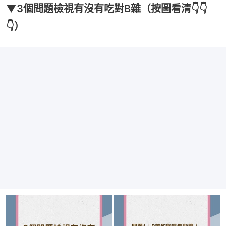
▼3個問題檢視有沒有吃對B雜（按圖看清👇👇
👇）