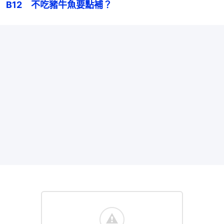
B12　不吃豬牛魚要點補？