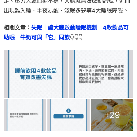
足、壓力大或血糖不穩，大腦就無法啟動訊號，進而
出現難入睡、半夜易醒、淺眠多夢等4大睡眠障礙。
相關文章：
失眠｜讓大腦啟動睡眠機制　4款飲品可
助眠　牛奶可與「它」同飲
👇👇👇
+
29