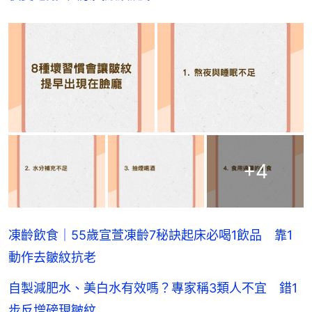
+
4
凍齡飲食｜55歲宣萱凍齡7秘訣起床必喝1飲品 靠1
動作去皺紋抗老
自製減肥水、美白水有效嗎？專家稱3類人不宜 錯1
步反增磅現皺紋