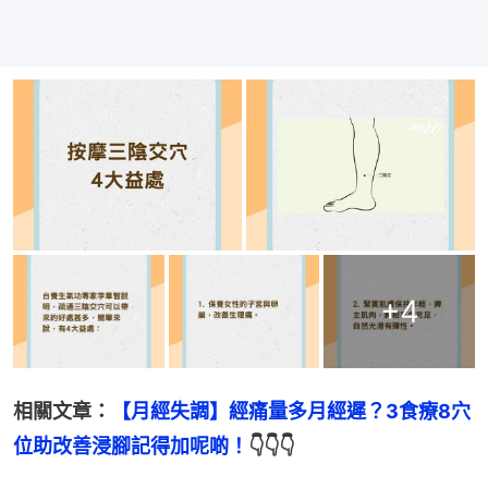
+
4
相關文章：
【月經失調】經痛量多月經遲？3食療8穴
位助改善浸腳記得加呢啲！
👇👇👇