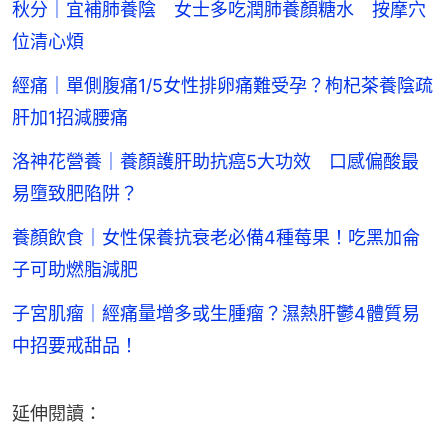
秋分｜宜補肺養陰 女士多吃潤肺養顏糖水 按摩穴
位清心煩
經痛｜單側腹痛1/5女性排卵痛難受孕？枸杞茶養陰疏
肝加1招減腰痛
洛神花營養｜養顏護肝助抗癌5大功效 口感偏酸最
易墮致肥陷阱？
養顏飲食｜女性保養抗衰老必備4種莓果！吃黑加侖
子可助燃脂減肥
子宮肌瘤｜經痛量增多或生腫瘤？濕熱肝鬱4體質易
中招要戒甜品！
延伸閱讀：