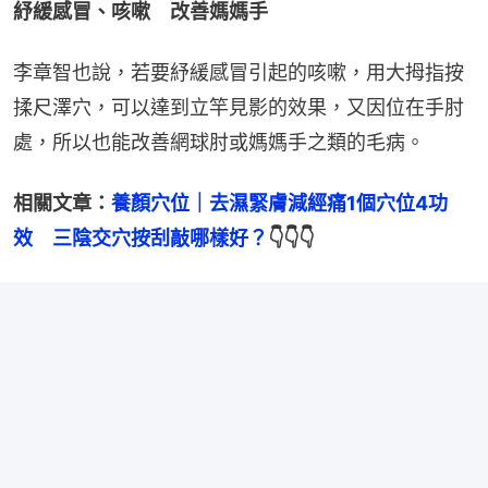
紓緩感冒、咳嗽　改善媽媽手
李章智也說，若要紓緩感冒引起的咳嗽，用大拇指按
揉尺澤穴，可以達到立竿見影的效果，又因位在手肘
處，所以也能改善網球肘或媽媽手之類的毛病。
相關文章：
養顏穴位｜去濕緊膚減經痛1個穴位4功
效　三陰交穴按刮敲哪樣好？
👇👇👇