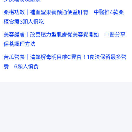
桑椹功效｜補血聖果養顏通便益肝腎 中醫推4款桑
椹食療3類人慎吃
美容護膚｜改善壓力型肌膚從美容覺開始 中醫分享
保養調理方法
苦瓜營養｜清熱解毒明目維C豐富！1食法保留最多營
養 6類人慎食