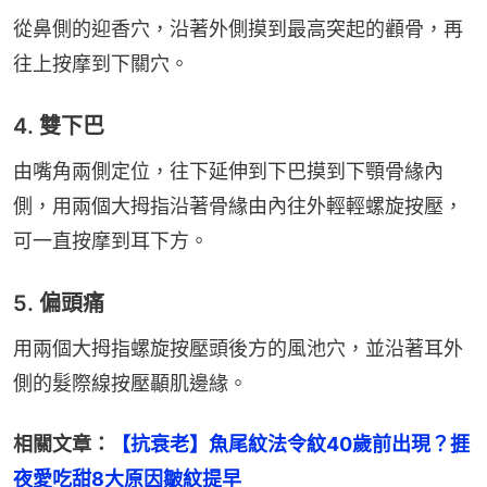
從鼻側的迎香穴，沿著外側摸到最高突起的顴骨，再
往上按摩到下關穴。
4. 雙下巴
由嘴角兩側定位，往下延伸到下巴摸到下顎骨緣內
側，用兩個大拇指沿著骨緣由內往外輕輕螺旋按壓，
可一直按摩到耳下方。
5. 偏頭痛
用兩個大拇指螺旋按壓頭後方的風池穴，並沿著耳外
側的髮際線按壓顳肌邊緣。
相關文章：
【抗衰老】魚尾紋法令紋40歲前出現？捱
夜愛吃甜8大原因皺紋提早