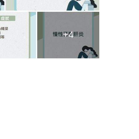
+
4
初期有跡可循
器官，多數患者當發現肝臟腫瘤時，幾
高不下，不過臨床上肝癌患者會出現幾
肝掌」，其特徵就是患者手掌的大小魚
前、四肢發現「蜘蛛痣」，中間有小紅
外黃疸（眼睛）、腹水、肚皮靜脈曲