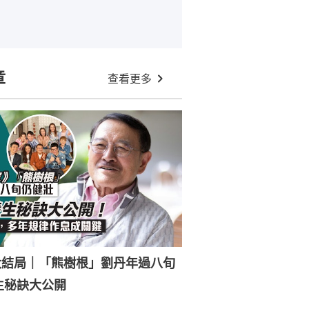
章
查看更多
大結局｜「熊樹根」劉丹年過八旬
生秘訣大公開