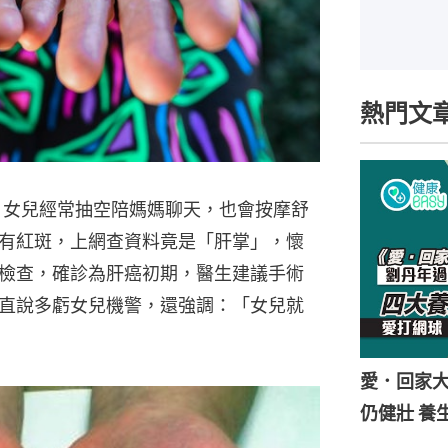
熱門文
，女兒經常抽空陪媽媽聊天，也會按摩舒
有紅斑，上網查資料竟是「肝掌」，懷
檢查，確診為肝癌初期，醫生建議手術
直說多虧女兒機警，還強調：「女兒就
愛．回家
仍健壯 養