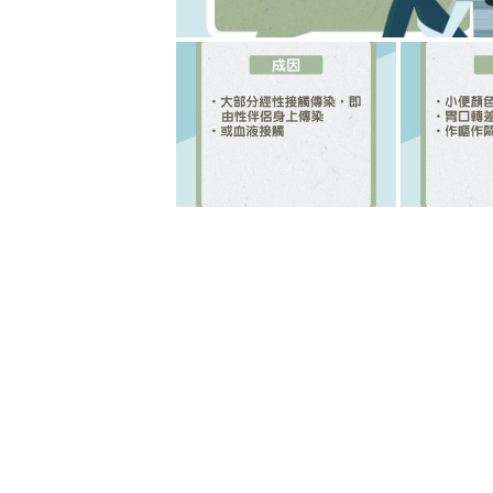
肝癌發現時大多已中晚期 其實
陳政國醫生指出，肝臟是沒有神經的
乎已是中晚期，以致於肝癌死亡率居
種特殊警訊，可以作為參考，例如「
際處，出現異常紅點或泛紅，或者胸
點，周圍佈滿往外擴散的小血管，此