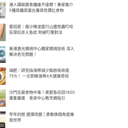
港人攝取膳食纖維不達標！專家推介
5種高纖高蛋白兼高性價比食物
愛回家｜風少陳浚霆行山遭昆蟲叮咬
狂冒紅疹入急症 附被叮應對法
香港激光矯視中心獨家矯視技術 深入
解決老花問題！
減肥｜研究指海帶減少脂肪吸收達
75%！ 一文即睇海帶4大健康奇效
沙門氏菌食物中毒！美緊急召回1900
萬隻雞蛋 食安中心教烹調指引
早年的她 選擇改變 | 勇敢換個角度擁
抱世界
:25