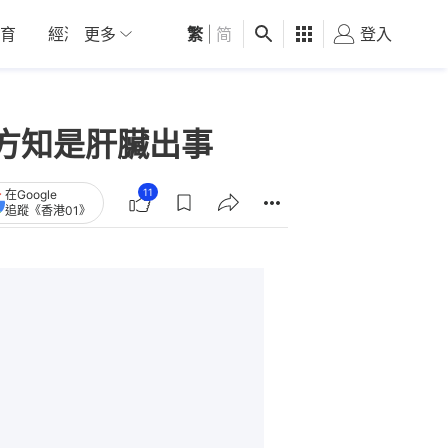
育
經濟
更多
01深圳
繁
觀點
|
简
健康
好食玩飛
登入
女
方知是肝臟出事
11
在Google
追蹤《香港01》