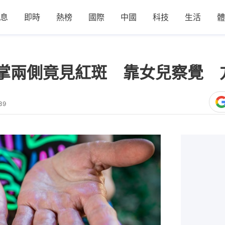
息
即時
熱榜
國際
中國
科技
生活
體
掌兩側竟見紅斑 靠女兒察覺 
39