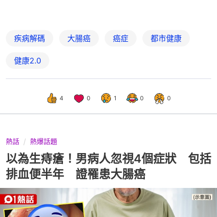
疾病解碼
大腸癌
癌症
都市健康
健康2.0
4
0
1
0
0
熱話
熱爆話題
以為生痔瘡！男病人忽視4個症狀 包括
排血便半年 證罹患大腸癌