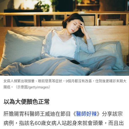
女病人頻繁出現頭暈、眼前發黑等症狀，9個月都沒有改善，住院後更確診末期大
腸癌。（示意圖/gettyimages）
以為大便顏色正常
肝膽腸胃科醫師王威迪在節目《
醫師好辣
》分享該宗
病例，指該名60歲女病人站起身來就會頭暈，而且出