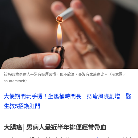
該名65歲男病人平常有吸煙習慣，但不飲酒，亦沒有家族病史。（示意圖／
shutterstock）
大便期間玩手機！坐馬桶時間長 痔瘡風險劇增 醫
生教5招護肛門
大腸癌│男病人最近半年排便經常帶血