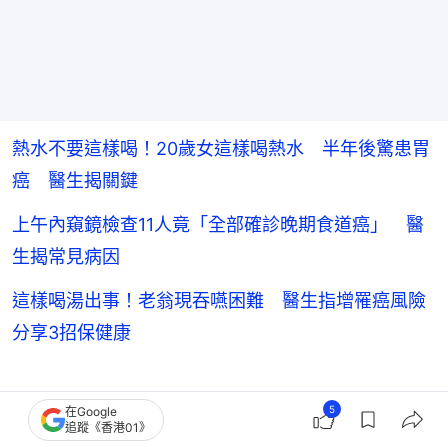
熱水不要這樣喝！20歲女這樣喝熱水 半年後驚患胃
癌 醫生揭關鍵
上午內窺鏡檢查11人竟「全部確診晚期食道癌」 醫
生揭常見病因
這樣喝湯出事！老翁現吞嚥困難 醫生指增罹癌風險
分享3招保健康
熱話
健康百科
台灣
5
在Google
追蹤《香港01》