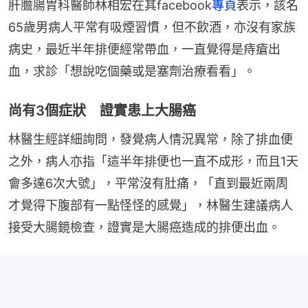
肝膽腸胃科醫師林相宏在其facebook
專頁
表示，該名
65歲男病人平常有吸煙習慣，但不飲酒，亦沒有家族
病史，最近半年排便經常帶血，一直覺得是痔瘡出
血，求診「想說吃個藥或是塞劑治療看看」。
尚有3個症狀 證實患上大腸癌
林醫生經詳細詢問，發覺病人情況異常，除了排血便
之外，病人亦指「這半年排便也一直不成形，而且1天
會多達6次大號」，平常沒有肚痛，「直到最近兩周
才覺得下腹部有一點怪怪的感覺」，林醫生建議病人
接受大腸鏡檢查，證實是大腸癌造成的排便出血。