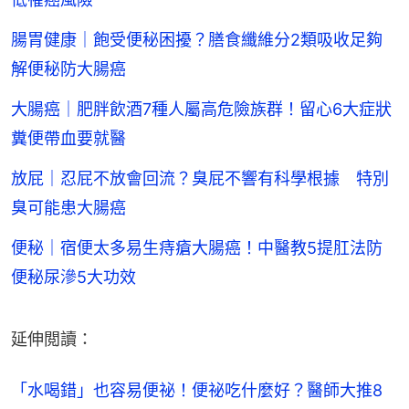
腸胃健康｜飽受便秘困擾？膳食纖維分2類吸收足夠
解便秘防大腸癌
大腸癌｜肥胖飲酒7種人屬高危險族群！留心6大症狀
糞便帶血要就醫
放屁｜忍屁不放會回流？臭屁不響有科學根據 特別
臭可能患大腸癌
便秘｜宿便太多易生痔瘡大腸癌！中醫教5提肛法防
便秘尿滲5大功效
延伸閲讀：
「水喝錯」也容易便祕！便祕吃什麼好？醫師大推8