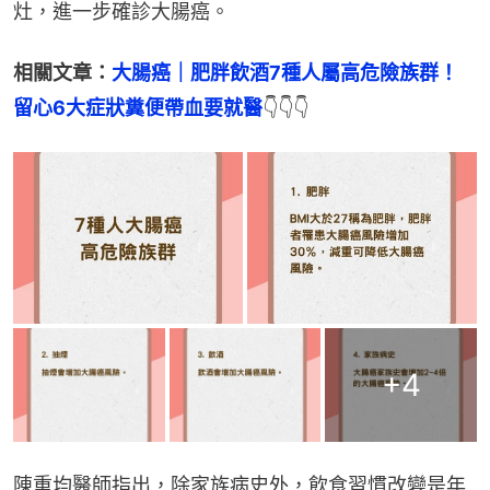
灶，進一步確診大腸癌。
相關文章：
大腸癌｜肥胖飲酒7種人屬高危險族群！
留心6大症狀糞便帶血要就醫
👇👇👇
+
4
陳重均醫師指出，除家族病史外，飲食習慣改變是年