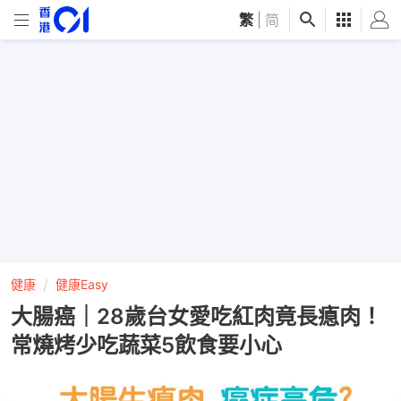
繁
|
简
健康
健康Easy
大腸癌｜28歲台女愛吃紅肉竟長瘜肉！
常燒烤少吃蔬菜5飲食要小心