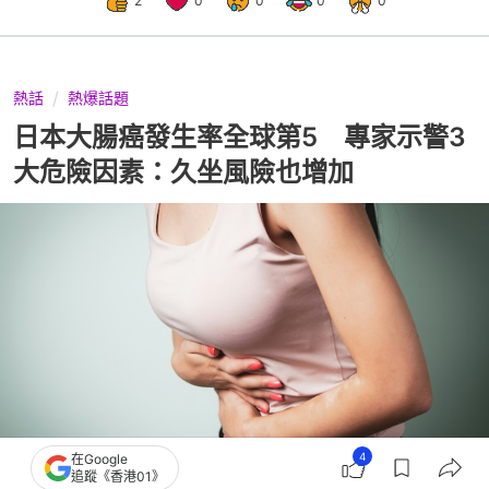
2
0
0
0
0
熱話
熱爆話題
日本大腸癌發生率全球第5 專家示警3
大危險因素：久坐風險也增加
4
在Google
追蹤《香港01》
撰文：
中天新聞網