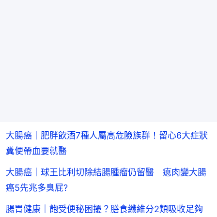
大腸癌｜肥胖飲酒7種人屬高危險族群！留心6大症狀
糞便帶血要就醫
大腸癌｜球王比利切除結腸腫瘤仍留醫 瘜肉變大腸
癌5先兆多臭屁?
腸胃健康｜飽受便秘困擾？膳食纖維分2類吸收足夠