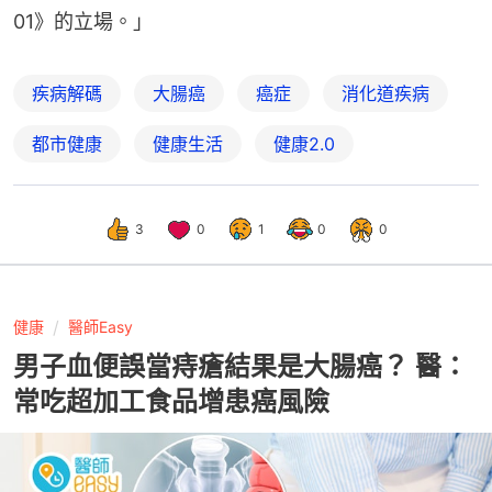
01》的立場。」
疾病解碼
大腸癌
癌症
消化道疾病
都市健康
健康生活
健康2.0
3
0
1
0
0
健康
醫師Easy
男子血便誤當痔瘡結果是大腸癌？ 醫：
常吃超加工食品增患癌風險