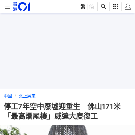
繁
|
简
中國
北上廣東
停工7年空中廢墟迎重生 佛山171米
「最高爛尾樓」威達大廈復工