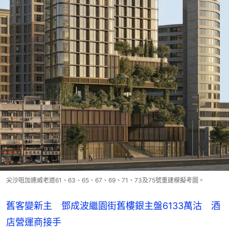
尖沙咀加連威老道61、63、65、67、69、71、73及75號重建模擬考圖。
舊客變新主 鄧成波繼園街舊樓銀主盤6133萬沽 酒
店營運商接手