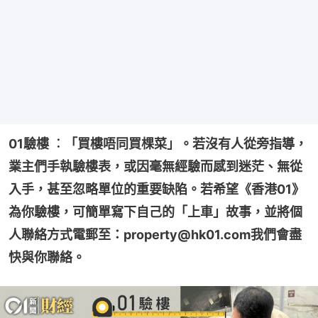
01驗樓 ︰「買樓唔同買棵菜」。若沒有人從旁指導，
業主們手執驗樓表，或因毫無經驗而感到迷茫、無從
入手，甚至忽略單位的重要缺陷。若希望《香港01》
為你驗樓，可簡單寫下自己的「上車」故事，並將個
人聯絡方式電郵至：property@hk01.com我們會盡
快與你聯絡。