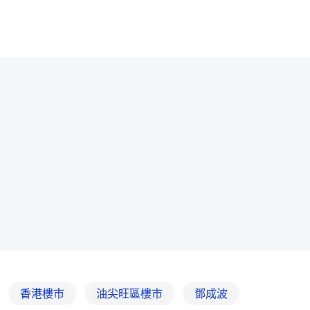
香港樓市
油尖旺區樓市
鄧成波