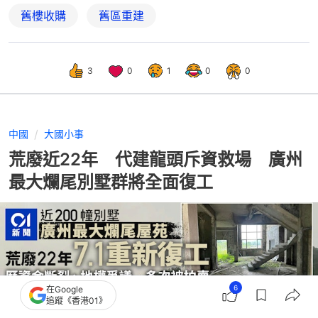
舊樓收購
舊區重建
3
0
1
0
0
中國
大國小事
荒廢近22年 代建龍頭斥資救場 廣州
最大爛尾別墅群將全面復工
6
在Google
追蹤《香港01》