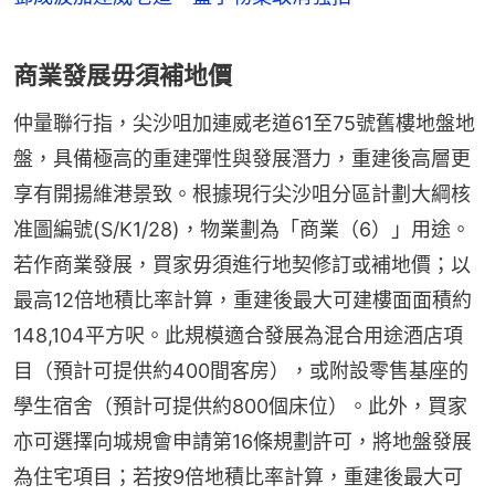
商業發展毋須補地價
仲量聯行指，尖沙咀加連威老道61至75號舊樓地盤地
盤，具備極高的重建彈性與發展潛力，重建後高層更
享有開揚維港景致。根據現行尖沙咀分區計劃大綱核
准圖編號(S/K1/28)，物業劃為「商業（6）」用途。
若作商業發展，買家毋須進行地契修訂或補地價；以
最高12倍地積比率計算，重建後最大可建樓面面積約
148,104平方呎。此規模適合發展為混合用途酒店項
目（預計可提供約400間客房），或附設零售基座的
學生宿舍（預計可提供約800個床位）。此外，買家
亦可選擇向城規會申請第16條規劃許可，將地盤發展
為住宅項目；若按9倍地積比率計算，重建後最大可