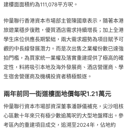
建樓面面積約為111,078平方呎。
仲量聯行香港資本市場部主管陳國章表示，隨著本港
旅遊業穩步復甦，優質酒店需求持續增長；加上全港
學生床位供應長期緊絀，兩大需求趨勢為項目賦予可
觀的中長線發展潛力。而是次出售之業權份數已達強
拍門檻，為買家統一業權及落實重建提供了極高的確
定性，料將吸引本地及海外發展商、酒店營運商、學
生宿舍營運商及機構投資者積極競逐。
兩年前同一街道樓面地價每呎1.21萬元
仲量聯行資本市場部資深董事潘靜儀補充，尖沙咀核
心區數十年來只有極少數逾萬呎的大型地盤釋出。參
考區內的重建項目成交，追溯至2024年，佔地約