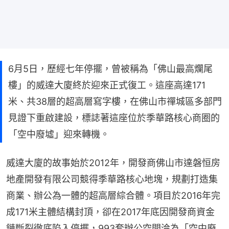
6月5日，歷經七年停擺，曾被稱為「佛山最高爛尾
樓」的威達大廈終於迎來正式復工。這座高達171
米、共38層的超高層寫字樓，在佛山市禪城區多部門
見證下重啟建設，標誌著這座位於季華路核心商圈的
「空中廢墟」迎來轉機。
威達大廈的故事始於2012年，開發商佛山市達磐恒房
地產開發有限公司競得季華路核心地塊，規劃打造集
商業、辦公為一體的超高層綜合體。項目於2016年完
成171米主體結構封頂，卻在2017年底因開發商資金
鏈斷裂徹底陷入停擺，993套辦公空間淪為「空中廢