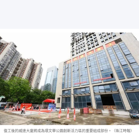
復工後的威達大廈將成為環文華公園創新活力區的重要組成部份。（珠江時報）