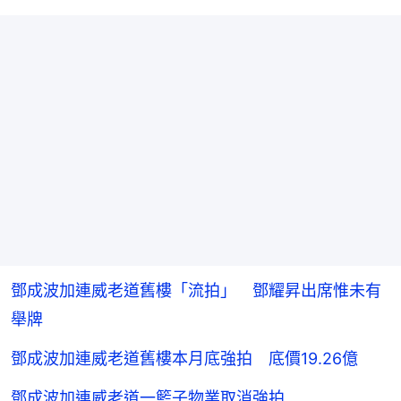
鄧成波加連威老道舊樓「流拍」 鄧耀昇出席惟未有
舉牌
鄧成波加連威老道舊樓本月底強拍 底價19.26億
鄧成波加連威老道一籃子物業取消強拍