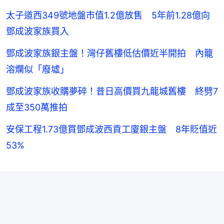
太子道西349號地盤市值1.2億放售 5年前1.28億向
鄧成波家族買入
鄧成波家族銀主盤！灣仔舊樓低估價近半開拍 內籠
溶爛似「廢墟」
鄧成波家族收購夢碎！昔日高價買九龍城舊樓 終劈7
成至350萬推拍
安保工程1.73億買鄧成波西貢工廈銀主盤 8年貶值近
53%