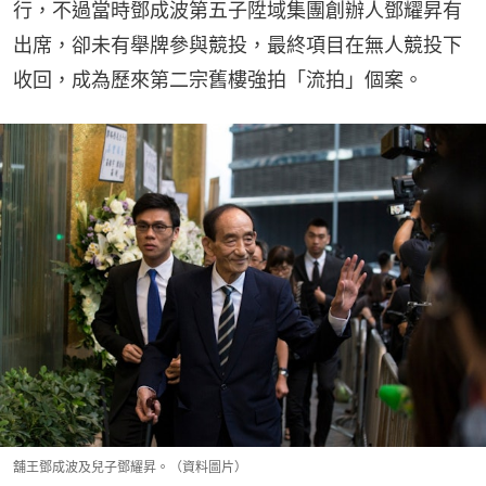
行，不過當時鄧成波第五子陞域集團創辦人鄧耀昇有
出席，卻未有舉牌參與競投，最終項目在無人競投下
收回，成為歷來第二宗舊樓強拍「流拍」個案。
舖王鄧成波及兒子鄧耀昇。（資料圖片）