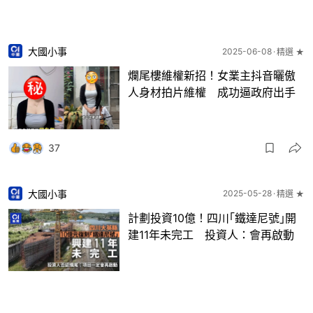
大國小事
2025-06-08
精選 ★
爛尾樓維權新招！女業主抖音曬傲
人身材拍片維權 成功逼政府出手
37
大國小事
2025-05-28
精選 ★
計劃投資10億！四川｢鐵達尼號｣開
建11年未完工 投資人：會再啟動
14