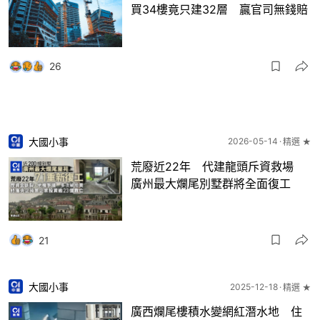
買34樓竟只建32層 贏官司無錢賠
26
大國小事
2026-05-14
精選 ★
荒廢近22年 代建龍頭斥資救場
廣州最大爛尾別墅群將全面復工
21
大國小事
2025-12-18
精選 ★
廣西爛尾樓積水變網紅潛水地 住