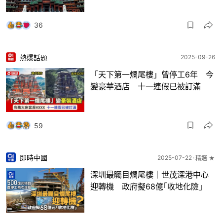
36
熱爆話題
2025-09-26
「天下第一爛尾樓」曾停工6年 今
變豪華酒店 十一連假已被訂滿
59
即時中國
2025-07-22
精選 ★
深圳最矚目爛尾樓｜世茂深港中心
迎轉機 政府擬68億｢收地化險｣