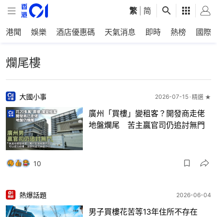
繁
|
简
港聞
娛樂
酒店優惠碼
天氣消息
即時
熱榜
國際
爛尾樓
大國小事
2026-07-15
精選 ★
廣州「買樓」變租客？開發商走佬
地盤爛尾 苦主贏官司仍追討無門
10
熱爆話題
2026-06-04
男子買樓花苦等13年住所不存在