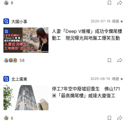
8
大國小事
2025-07-16
精選 ★
人妻「Deep V維權」成功令爛尾樓
動工 現況曝光與地盤工爆笑互動
58
北上廣東
2025-06-10
精選 ★
停工7年空中廢墟迎重生 佛山171
米「最高爛尾樓」威達大廈復工
6