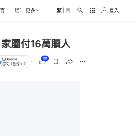
育
經濟
更多
01深圳
繁
觀點
|
简
健康
好食玩飛
登入
女
家屬付16萬贖人
181
在Google
追蹤《香港01》