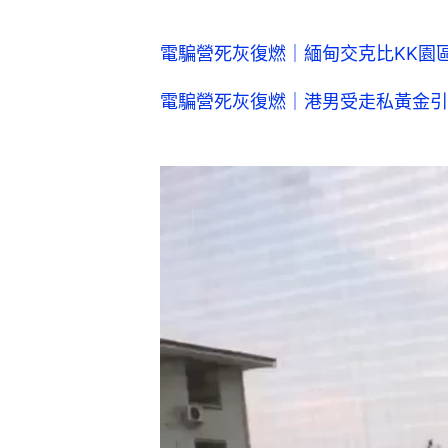
電騙營死灰復燃｜緬甸交克比KK園
電騙營死灰復燃｜港男受走私黃金引