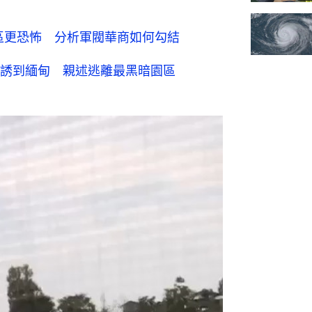
區更恐怖 分析軍閥華商如何勾結
誘到緬甸 親述逃離最黑暗園區