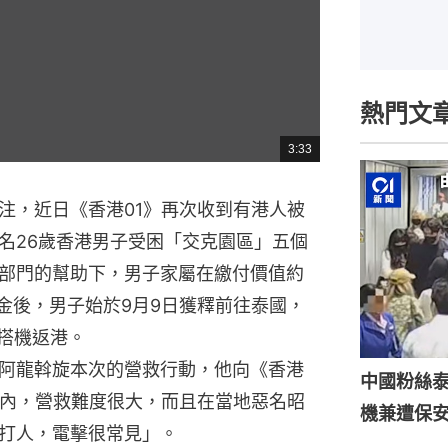
熱門文
3:33
總
共
時
間
注，近日《香港01》再次收到有港人被
名26歲香港男子受困「交克園區」五個
部門的幫助下，男子家屬在繳付價值約
 贖金後，男子始於9月9日獲釋前往泰國，
場搭機返港。
阿龍斡旋本次的營救行動，他向《香港
中國粉絲泰
盤內，營救難度很大，而且在當地惡名昭
機兼遭保安
打人，電擊很常見」。