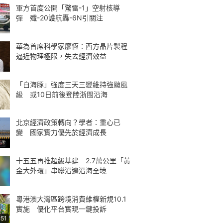
軍方首度公開「驚雷-1」空射核導
彈 殲-20護航轟-6N引關注
華為首席科學家廖恆：西方晶片製程
逼近物理極限，失去經濟效益
「白海豚」強度三天三變維持強颱風
級 或10日前後登陸浙閩沿海
北京經濟政策轉向？學者：重心已
變 國家實力優先於經濟成長
十五五再推超級基建 2.7萬公里「黃
金大外環」串聯沿邊沿海全境
粵港澳大灣區跨境消費維權新規10.1
實施 優化平台實現一鍵投訴
:51