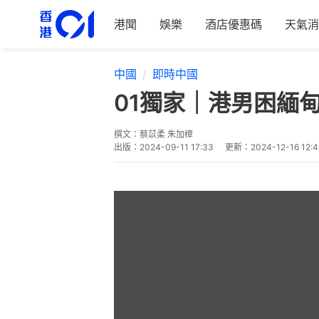
港聞
娛樂
酒店優惠碼
天氣消
中國
即時中國
01獨家｜港男困緬
撰文：
蔡苡柔 朱加樟
出版：
2024-09-11 17:33
更新：
2024-12-16 12:4