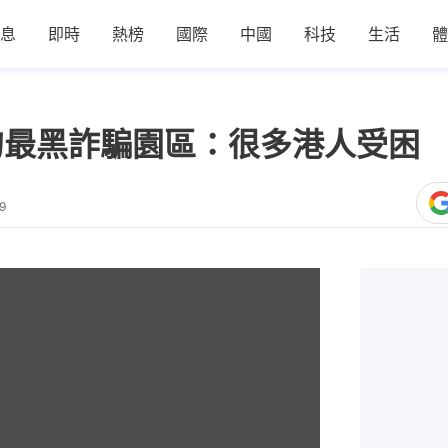
息
即時
熱榜
國際
中國
科技
生活
體
甸最黑詐騙園區：很多港人受困 
9