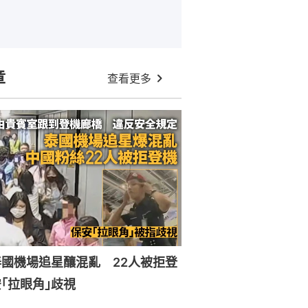
章
查看更多
國機場追星釀混亂 22人被拒登
｢拉眼角｣歧視