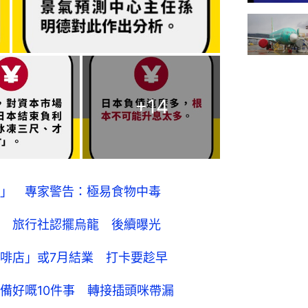
+
14
」 專家警告：極易食物中毒
 旅行社認擺烏龍 後續曝光
啡店」或7月結業 打卡要趁早
備好嘅10件事 轉接插頭咪帶漏