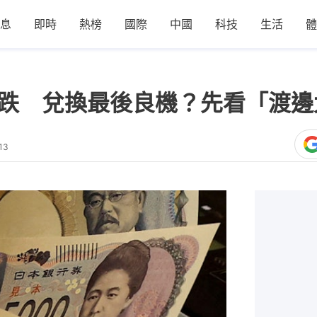
息
即時
熱榜
國際
中國
科技
生活
體
反跌 兌換最後良機？先看「渡
13