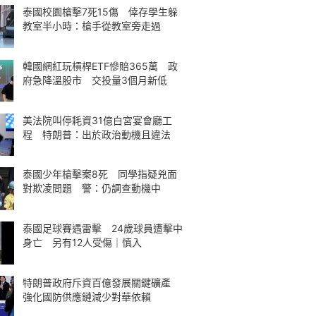
泰國校園槍擊7死15傷 倖存學生躲
教室半小時：槍手從教室旁走過
韓國網紅玩槓桿ETF慘賠365萬 政
府急降溫股市 交投量3個月新低
美法院叫停耗資31億白宮宴會廳工
程 特朗普：出於政治動機且違法
泰國少年槍擊案8死 同學指疑兇面
對欺凌問題 警：仍調查動機中
泰國足球賽遇雷擊 24歲球員遭擊中
身亡 另有12人受傷｜慎入
特朗普政府斥資百億發展關鍵礦產
強化國防供應鏈減少對華依賴