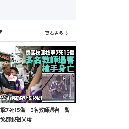
章
查看更多
擊7死15傷 5名教師遇害 警
行兇前殺祖父母