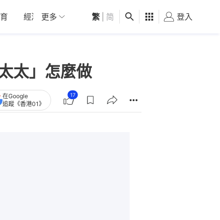
育
經濟
更多
01深圳
繁
觀點
|
简
健康
好食玩飛
登入
女
邊太太」怎麼做
17
在Google
追蹤《香港01》