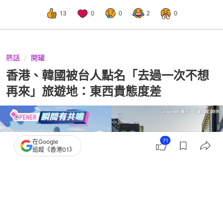
13
0
0
2
0
熱話
開罐
香港、韓國被台人點名「去過一次不想
再來」旅遊地：東西貴態度差
71
在Google
追蹤《香港01》