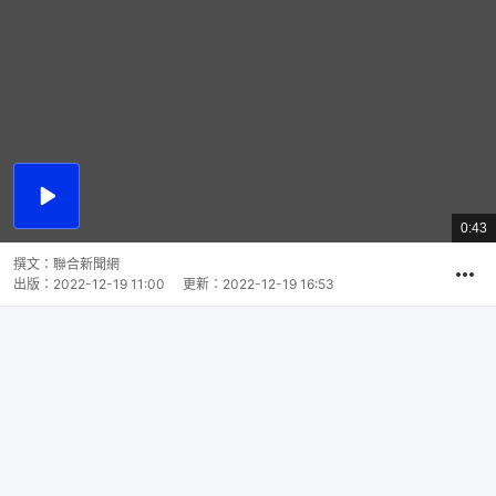
播
放
0:43
總
影
共
片
時
撰文：
聯合新聞網
間
出版：
2022-12-19 11:00
更新：
2022-12-19 16:53