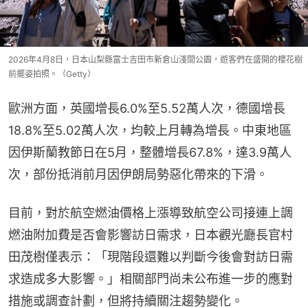
2026年4月8日，日本山梨縣富士吉田市新倉山淺間公園，遊客們在盛開的櫻花樹
前擺姿拍照。（Getty）
歐洲方面，英國增長6.0%至5.52萬人次，德國增長
18.8%至5.02萬人次，均較上月轉為增長。中東地區
因伊斯蘭教節日在5月，整體增長67.8%，達3.9萬人
次，部份抵消前月因伊朗局勢惡化帶來的下滑。
目前，對於航空燃油價格上漲導致航空公司接連上調
燃油附加費是否會影響訪日需求，日本觀光廳長官村
田茂樹僅表示：「現階段還難以判斷今後會對訪日需
求造成多大影響。」相關部門尚未公布進一步的應對
措施或調查計劃，但將持續關注趨勢變化。