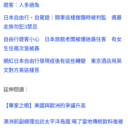
遊客：人多過兔
日本自由行・自駕遊｜開車這樣做隨時被判監 遇暴
走族勿犯3禁忌
自由行遊客小心 日本旅館老闆被爆迷姦住客 有女
生住兩次皆被姦
網紅日本自由行發現疫後有這些轉變 東京酒店用英
文對方竟這樣答
延伸閱讀：
【專家之眼】美國與歐洲的爭議升高
澳洲前副總理出訪太平洋島國 喝了當地傳統飲料後被