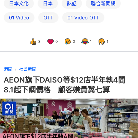
日本文化
日本
熱話
聯合新聞網
01 Video
OTT
01‌ ‌Video‌ ‌OTT
3
0
0
1
1
港聞
社會新聞
AEON旗下DAISO等$12店半年執4間
8.1起下調價格 顧客嫌貴冀七算