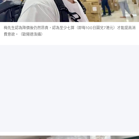
梅先生認為降價後仍然昂貴，認為至少七算（即每100日圓兌7港元）才能提高消
費意欲。（歐陽德浩攝）