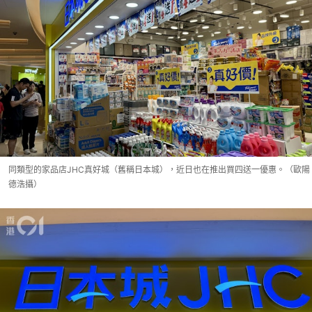
同類型的家品店JHC真好城（舊稱日本城），近日也在推出買四送一優惠。（歐陽
德浩攝）