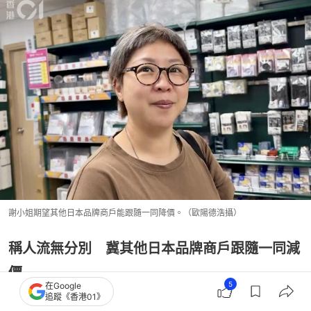
謝小姐期望其他日本品牌商戶能跟隨一同降價。（歐陽德浩攝）
稱人流無分別 冀其他日本品牌商戶跟隨一同減
價
5
在Google
追蹤《香港01》
顧客謝小姐表示，觀察到店內人流與平時周末沒有分