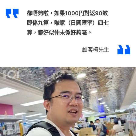
都唔夠啦，如果1000円對返90蚊
即係九算，𠵱家（日圓匯率）四七
算，都好似仲未係好夠囉。
顧客梅先生