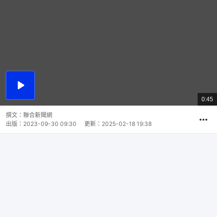
播
放
0:45
總
影
共
片
時
撰文：
聯合新聞網
間
出版：
2023-09-30 09:30
更新：
2025-02-18 19:38