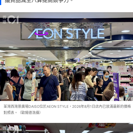
議貨品減至八算提高競爭力。
荃灣西灣景廣場DAISO位於AEON STYLE，2026年8月1日店內已放滿最新的價格
對照表。（歐陽德浩攝）