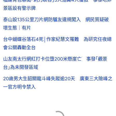
景區設有警示牌
泰山設135公里刀片網防驢友違規闖入 網民質疑破
壞生態｜有片
台中蝴蝶谷落石4死│作家紀慧文罹難 為研究任夜總
會公關轟動全台
山友南太行網紅打卡位墮200米懸崖亡 事發｢觀景
台｣為未開發區域
20歲男大生韶關龍斗峰失蹤逾20天 廣東三大險峰之
一官方明令禁入