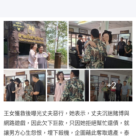
+
2
王女獲救後曝光丈夫惡行，她表示，丈夫沉迷賭博與
網路遊戲，因此欠下巨款，只因她拒絕幫忙還債，就
讓男方心生怨恨，埋下殺機，企圖藉此奪取遺產。泰