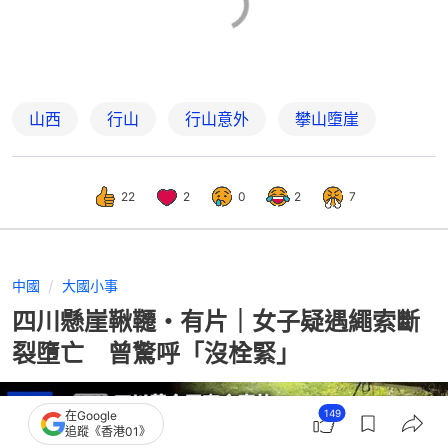
山西
行山
行山意外
攀山墮崖
22
2
0
2
7
中國
大國小事
四川懸崖鞦韆・有片｜女子疑遇繩索斷
裂墮亡 曾驚呼「沒栓緊」
149
在Google
追蹤《香港01》