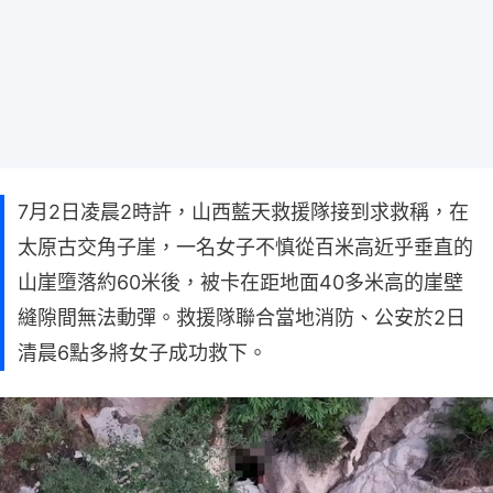
7月2日凌晨2時許，山西藍天救援隊接到求救稱，在
太原古交角子崖，一名女子不慎從百米高近乎垂直的
山崖墮落約60米後，被卡在距地面40多米高的崖壁
縫隙間無法動彈。救援隊聯合當地消防、公安於2日
清晨6點多將女子成功救下。