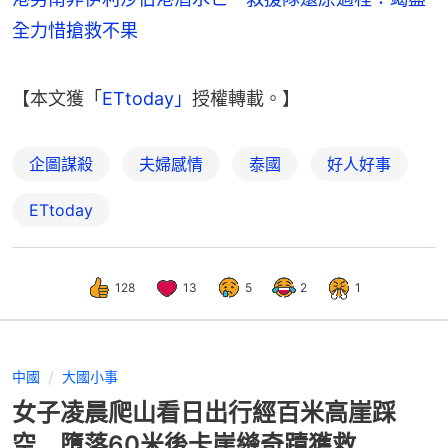
全力惜搶救不果
【本文獲「
ETtoday」
授權轉載。】
企圖謀殺
夫婦感情
泰國
好人好事
ETtoday
128
13
5
2
1
中國
大國小事
女子凌晨爬山看日出行經百米高崖踩
空 墮落60米後卡崖縫奇蹟獲救