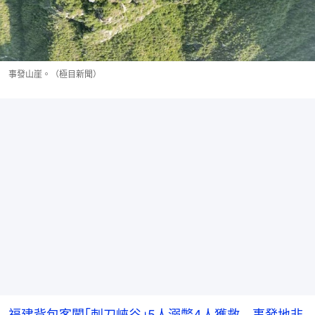
事發山崖。（極目新聞）
福建背包客闖｢刺刀峽谷｣5人溺斃4人獲救 事發地非