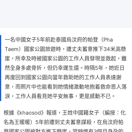
一名中國女子5年前赴泰國烏汶府的帕登（Pha
Taem）國家公園旅遊時，遭丈夫蓄意推下34米高懸
崖，所幸及時被國家公園的工作人員發現並救起，雖
然全身多處骨折，但仍幸運生還。時隔5年，她近日
再度回到國家公園向當年救助她的工作人員表達謝
意，而照片中也能看到她情緒激動地抱着救命恩人落
淚，工作人員看見她平安無事，更是感動不已。
根據《khaosod》報道，王姓中國籍女子（編按：化
名為王暖暖）5年前遭到丈夫蓄意謀殺，在烏汶府帕
登國家公園被對方推下懸崖，當時懷有3個月身孕的