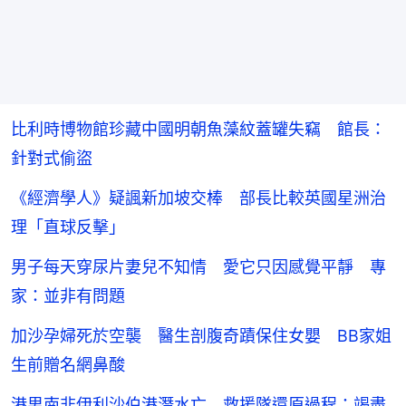
比利時博物館珍藏中國明朝魚藻紋蓋罐失竊 館長：
針對式偷盜
《經濟學人》疑諷新加坡交棒 部長比較英國星洲治
理「直球反擊」
男子每天穿尿片妻兒不知情 愛它只因感覺平靜 專
家：並非有問題
加沙孕婦死於空襲 醫生剖腹奇蹟保住女嬰 BB家姐
生前贈名網鼻酸
港男南非伊利沙伯港潛水亡 救援隊還原過程：竭盡