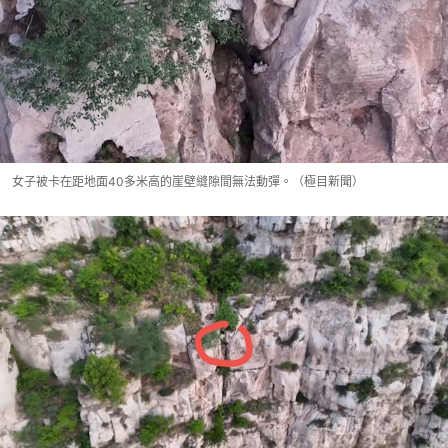
女子被卡在距地面40多米高的崖壁縫隙間無法動彈。（極目新聞）